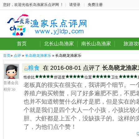
您好，欢迎光临长岛渔家乐点评网 ！
|
请登录
|
免费注册
首页
北长山岛渔家
南长山岛渔家
旅游攻
首页
»
点评
»
长岛晓龙渔家乐
» 长岛晓龙渔家乐
粮食
在 2016-08-01 点评了
长岛晓龙渔家
性价比
舒适度
位置
卫生
普通会员
老板真的很实在很实在，我讲两个细节。一
积分:
30
养殖户购买螃蟹，问了好多遍肥不肥，不肥
也并不知道螃蟹什么样才是肥，但是实在的
个就是我们是四个大人一个小孩，小孩比较
胆、大虾都是上五个，没缺孩子的。这样的
了，为他们点个赞！