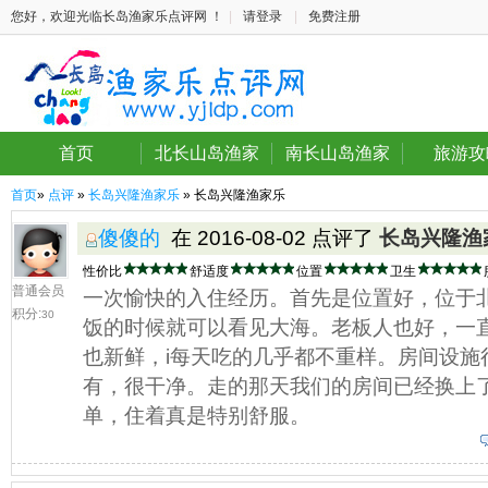
您好，欢迎光临长岛渔家乐点评网 ！
|
请登录
|
免费注册
首页
北长山岛渔家
南长山岛渔家
旅游攻
首页
»
点评
»
长岛兴隆渔家乐
» 长岛兴隆渔家乐
傻傻的
在 2016-08-02 点评了
长岛兴隆渔
性价比
舒适度
位置
卫生
普通会员
一次愉快的入住经历。首先是位置好，位于
积分:
30
饭的时候就可以看见大海。老板人也好，一
也新鲜，i每天吃的几乎都不重样。房间设施
有，很干净。走的那天我们的房间已经换上
单，住着真是特别舒服。