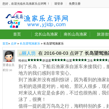
您好，欢迎光临长岛渔家乐点评网 ！
|
请登录
|
免费注册
首页
北长山岛渔家
南长山岛渔家
旅游攻
首页
»
点评
»
长岛望驾渔家乐
» 长岛望驾渔家乐
丽人坊
在 2016-08-03 点评了
长岛望驾渔
性价比
舒适度
位置
卫生
普通会员
到了长岛，下船后渔家亲自派车来接我们，
积分:
30
地方的我们感到非常安心。
到了渔家并没有感到惊讶，因为看到的渔家
当初的选择是对的，哈哈。景区人很多，现
对来说人肯定是会多的，不过也很热闹，我
泳了，很爽！
值得一提的是万鸟岛之行，海鸥特别的多，