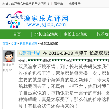
您好，欢迎光临长岛渔家乐点评网 ！
|
请登录
|
免费注册
首页
北长山岛渔家
南长山岛渔家
旅游攻
首页
»
点评
»
长岛双辰渔家
» 长岛双辰渔家
美丽世界
在 2016-08-03 点评了
长岛双辰
性价比
舒适度
位置
卫生
普通会员
双辰渔家环境不错，到了长岛就去码头接我
积分:
30
收拾的也很干净，床单都是每天换一次，都
主要的就是那个海鲜真的是太新鲜了，今天
船就要回去了，还真有一些不舍，他们对我
了自己家似的，每顿饭都是一桌子的海鲜，
种海鲜啦，真是太享受了，那么低的价格这
算！有机会我们还会再来的！