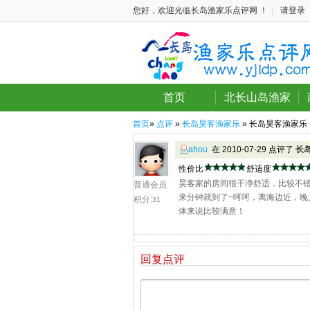
您好，欢迎光临长岛渔家乐点评网 ！
|
请登录
首页
北长山岛渔家
首页
»
点评
»
长岛昊客渔家乐
» 长岛昊客渔家乐
ahou
在 2010-07-29 点评了
长
性价比
舒适度
昊客家的房间很干净舒适，比较不错
普通会员
来分钟就到了~呵呵，离海边近，晚
积分:
31
体来说比较满意！
回复点评