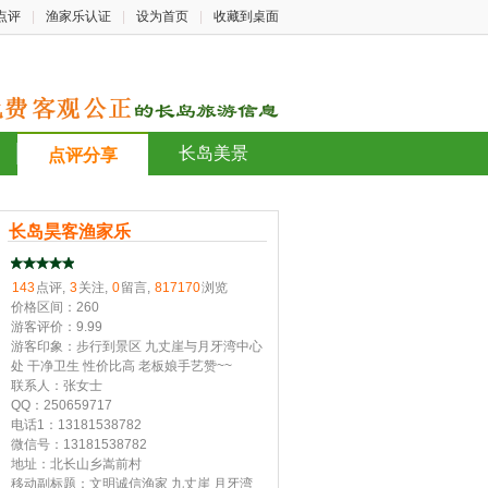
点评
|
渔家乐认证
|
设为首页
|
收藏到桌面
长岛美景
点评分享
长岛昊客渔家乐
143
点评,
3
关注,
0
留言,
817170
浏览
价格区间：260
游客评价：9.99
游客印象：步行到景区 九丈崖与月牙湾中心
处 干净卫生 性价比高 老板娘手艺赞~~
联系人：张女士
QQ：250659717
电话1：13181538782
微信号：13181538782
地址：北长山乡嵩前村
移动副标题：文明诚信渔家 九丈崖 月牙湾