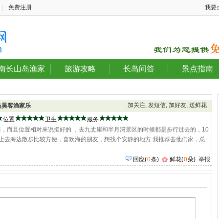
|
免费注册
我要
南长山岛渔家
旅游攻略
长岛问答
景点指南
加关注
,
发短信
,
加好友
,
送鲜花
岛昊客渔家乐
位置
卫生
服务
，而且位置相对来说挺好的 ，去九丈崖和半月湾景区的时候都是步行过去的，10
上去海边散步比较方便，喜欢海的朋友，想找个安静的地方 我推荐去他们家，总
回应
(
0
条)
鲜花(
0
朵)
举报