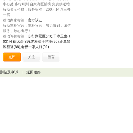
中心处 步行可到 自家海区捕捞 免费接送站
移动显示价格：服务标准：260元起 含三餐
一宿
移动商家标签：
官方认证
移动掌柜宣言：掌柜宣言：努力做到，诚信
服务，放心出行！
移动评价标签：
步行到景区(73)
,
干净卫生(1
03)
,
性价比高(89)
,
老板娘手艺赞(96)
,
距离景
区很近(88)
,
老板一家人好(91)
点评
关注
留言
删帖及申诉
|
返回顶部