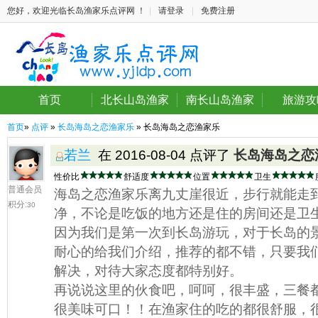
您好，欢迎光临长岛渔家乐点评网 ！
|
请登录
|
免费注册
首页
北长山岛渔家
南长山岛渔家
旅游攻
首页
»
点评
»
长岛海岛之恋渔家乐
» 长岛海岛之恋渔家乐
若兰
在 2016-08-04 点评了
长岛海岛之恋
性价比
舒适度
位置
卫生
普通会员
海岛之恋渔家乐离九丈崖很近，步行就能走
积分:
30
净，不论是吃饭的地方还是住的房间还是卫
因为我们是第一次到长岛游玩，对于长岛的
耐心的给我们介绍，推荐的都不错，只要我
解决，对待大家态度都特别好。
再说说这里的伙食吧，呵呵，很丰盛，三餐
很美味可口！！在渔家住的吃的都很舒服，很