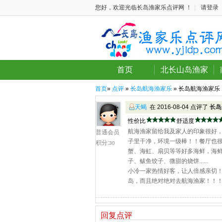
您好，欢迎光临长岛渔家乐点评网 ！
|
请登录
首页
北长山岛渔家
首页
»
点评
»
长岛航海渔家乐
» 长岛航海渔家乐
天蝎
在 2016-08-04 点评了
长岛
性价比
舒适度
航海渔家留给我及家人的印象很好
普通会员
子里干净，环境一级棒！！餐厅也
积分:
30
蟹、海虹、扇贝等等好多海鲜，海
子、鲅鱼饺子、微甜的烧饼......
小冷一家热情好客，让人倍感亲切
岛，而且绝对绝对去航海渔家！！！~\(≧
回复点评