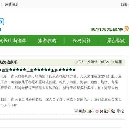
|
免费注册
我要
南长山岛渔家
旅游攻略
长岛问答
景点指南
加关注
,
发短信
,
加好友
,
送鲜花
航海渔家乐
位置
卫生
服务
，老板一家人服务周到，很热情！距景点很近很方便。几天来住在这里很舒服，屋
很干净，每顿饭几乎都是不重样儿的呢。吃到了海胆、海参、鲍鱼、螃蟹、寄居
鲜很新鲜，都是老板每天清晨去采购的呐！就连干粮都多种多样，有：海菜大包
！我们一家人临走时还和老板一家人合了影，依依不舍的离开。我们以后还会来长
 ▽ ≦)/~
回应
(
0
条)
鲜花(
0
朵)
举报