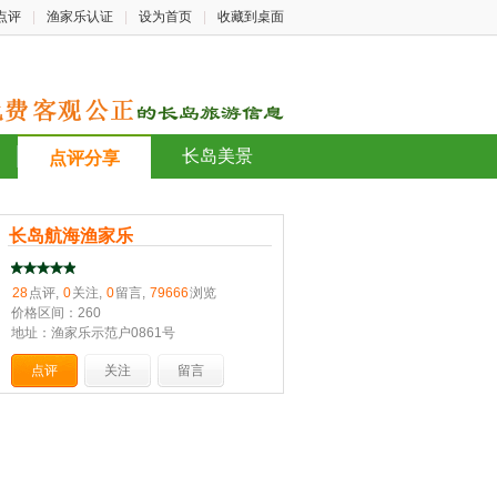
点评
|
渔家乐认证
|
设为首页
|
收藏到桌面
长岛美景
点评分享
长岛航海渔家乐
28
点评,
0
关注,
0
留言,
79666
浏览
价格区间：260
地址：渔家乐示范户0861号
点评
关注
留言