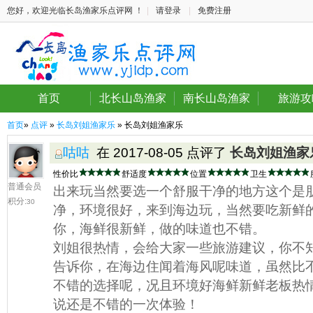
您好，欢迎光临长岛渔家乐点评网 ！
|
请登录
|
免费注册
首页
北长山岛渔家
南长山岛渔家
旅游攻
首页
»
点评
»
长岛刘姐渔家乐
» 长岛刘姐渔家乐
咕咕
在 2017-08-05 点评了
长岛刘姐渔家
性价比
舒适度
位置
卫生
普通会员
出来玩当然要选一个舒服干净的地方这个是
积分:
30
净，环境很好，来到海边玩，当然要吃新鲜
你，海鲜很新鲜，做的味道也不错。
刘姐很热情，会给大家一些旅游建议，你不
告诉你，在海边住闻着海风呢味道，虽然比
不错的选择呢，况且环境好海鲜新鲜老板热
说还是不错的一次体验！