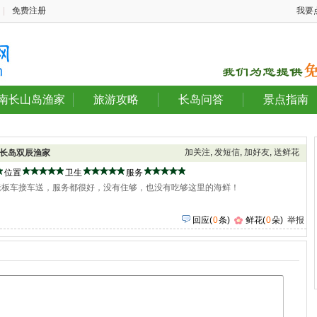
|
免费注册
我要
南长山岛渔家
旅游攻略
长岛问答
景点指南
加关注
,
发短信
,
加好友
,
送鲜花
长岛双辰渔家
位置
卫生
服务
老板车接车送，服务都很好，没有住够，也没有吃够这里的海鲜！
回应
(
0
条)
鲜花(
0
朵)
举报