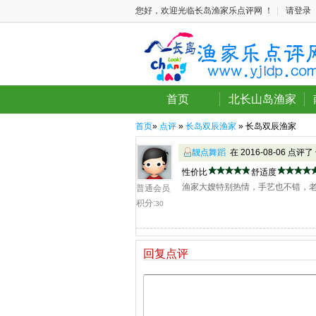
您好，欢迎光临长岛渔家乐点评网 ！
|
请登录
首页
北长山岛渔家
首页
»
点评
»
长岛双辰渔家
» 长岛双辰渔家
靓点舞蹈
在 2016-08-06 点评了
性价比
舒适度
渔家大嫂特别热情，手艺也不错，
普通会员
积分:
30
回复点评