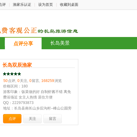
点评
|
渔家乐认证
|
设为首页
|
收藏到桌面
长岛美景
点评分享
长岛双辰渔家
50
点评,
0
关注,
0
留言,
168259
浏览
价格区间：180
游客印象：饭菜做的好 自制虾酱不错 离免
费浴场近 女主人热情 居住方便
QQ：2229793873
地址：长岛县南长山乡后沟村--峰山公园旁
点评
关注
留言