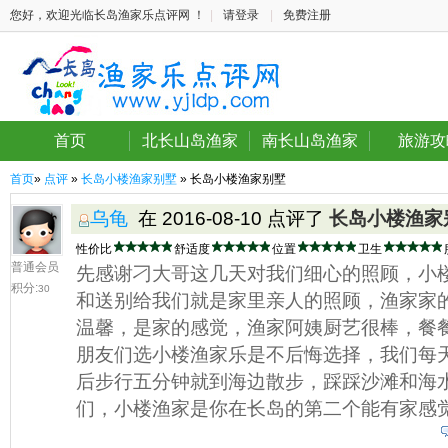
您好，欢迎光临长岛渔家乐点评网 ！
|
请登录
|
免费注册
首页
北长山岛渔家
南长山岛渔家
旅游攻
首页
»
点评
»
长岛小楼渔家别墅
» 长岛小楼渔家别墅
乌龟
在 2016-08-10 点评了
长岛小楼渔家
性价比
舒适度
位置
卫生
普通会员
先感谢刁大哥这几天对我们细心的照顾，小
积分:
30
和送别给我们就是家里亲人的照顾，渔家家
温馨，是家的感觉，渔家阿姨厨艺很棒，餐
朋友们选小楼渔家乐是不后悔选择，我们每
后步行五分钟就到海边散步，踩踩沙滩和海
们，小楼渔家是你在长岛的第二个能有家感