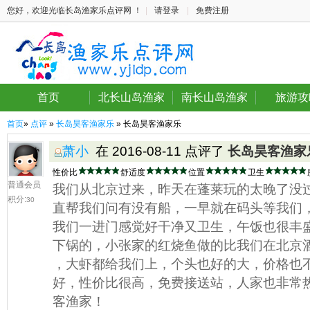
您好，欢迎光临长岛渔家乐点评网 ！
|
请登录
|
免费注册
首页
北长山岛渔家
南长山岛渔家
旅游攻
首页
»
点评
»
长岛昊客渔家乐
» 长岛昊客渔家乐
萧小
在 2016-08-11 点评了
长岛昊客渔家
性价比
舒适度
位置
卫生
普通会员
我们从北京过来，昨天在蓬莱玩的太晚了没
积分:
30
直帮我们问有没有船，一早就在码头等我们
我们一进门感觉好干净又卫生，午饭也很丰
下锅的，小张家的红烧鱼做的比我们在北京
，大虾都给我们上，个头也好的大，价格也
好，性价比很高，免费接送站，人家也非常
客渔家！