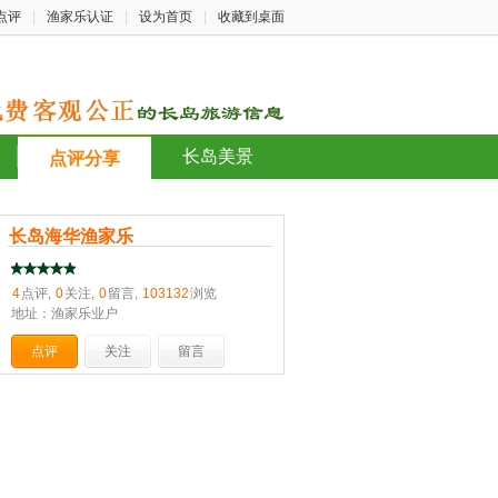
点评
|
渔家乐认证
|
设为首页
|
收藏到桌面
长岛美景
点评分享
长岛海华渔家乐
4
点评,
0
关注,
0
留言,
103132
浏览
地址：渔家乐业户
点评
关注
留言