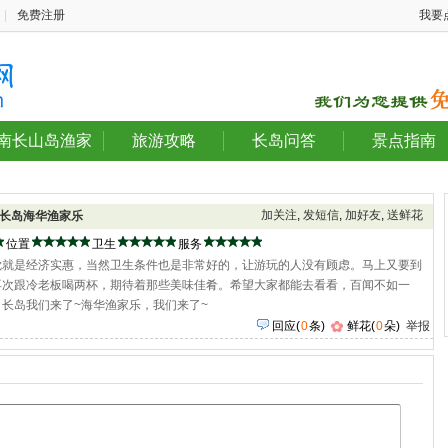
|
免费注册
我要
南长山岛渔家
旅游攻略
长岛问答
景点指南
加关注
,
发短信
,
加好友
,
送鲜花
长岛海华渔家乐
位置
卫生
服务
觉就是经济实惠，当然卫生条件也是非常好的，让游玩的人没有顾虑。马上又要到
再次跟冷老板喝两杯，期待着那些美味佳肴。希望大家都能去看看，百闻不如一
长岛我们来了~海华渔家乐，我们来了~
回应
(
0
条)
鲜花(
0
朵)
举报