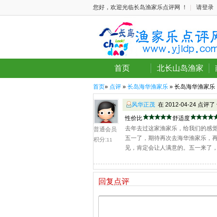
您好，欢迎光临长岛渔家乐点评网 ！
|
请登录
首页
北长山岛渔家
首页
»
点评
»
长岛海华渔家乐
» 长岛海华渔家乐
风华正茂
在 2012-04-24 点评了
性价比
舒适度
去年去过这家渔家乐，给我们的感
普通会员
五一了，期待再次去海华渔家乐，
积分:
11
见，肯定会让人满意的。五一来了，
回复点评