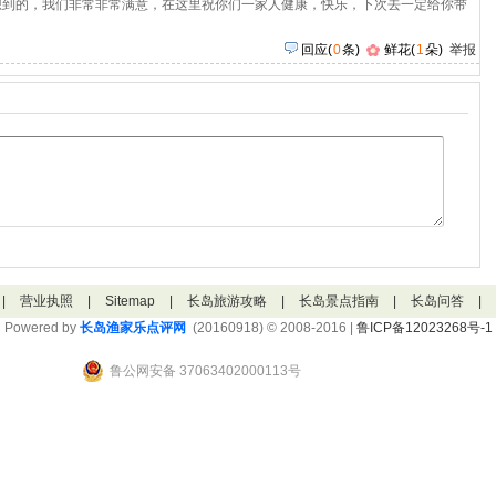
想到的，我们非常非常满意，在这里祝你们一家人健康，快乐，下次去一定给你带
回应
(
0
条)
鲜花(
1
朵)
举报
|
营业执照
|
Sitemap
|
长岛旅游攻略
|
长岛景点指南
|
长岛问答
|
Powered by
长岛渔家乐点评网
(20160918) © 2008-2016 |
鲁ICP备12023268号-1
鲁公网安备 37063402000113号