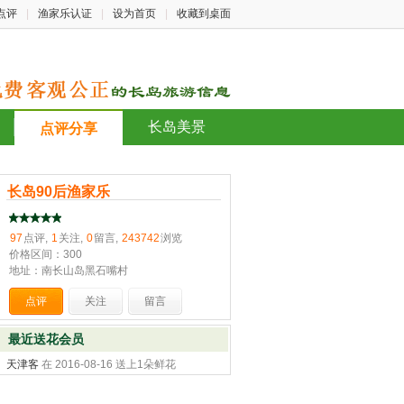
点评
|
渔家乐认证
|
设为首页
|
收藏到桌面
长岛美景
点评分享
长岛90后渔家乐
97
点评,
1
关注,
0
留言,
243742
浏览
价格区间：300
地址：南长山岛黑石嘴村
点评
关注
留言
最近送花会员
天津客
在 2016-08-16 送上1朵鲜花