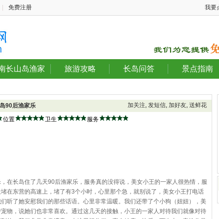
|
免费注册
我要
南长山岛渔家
旅游攻略
长岛问答
景点指南
加关注
,
发短信
,
加好友
,
送鲜花
岛90后渔家乐
位置
卫生
服务
，在长岛住了几天90后渔家乐，服务真的没得说，美女小王的一家人很热情，服
天堵在东营的高速上，堵了有3个小时，心里那个急，就别说了，美女小王打电话
我们听了她安慰我们的那些话语。心里非常温暖。我们还带了个小狗（妞妞），美
带宠物，说她们也非常喜欢。通过这几天的接触，小王的一家人对待我们就像对待