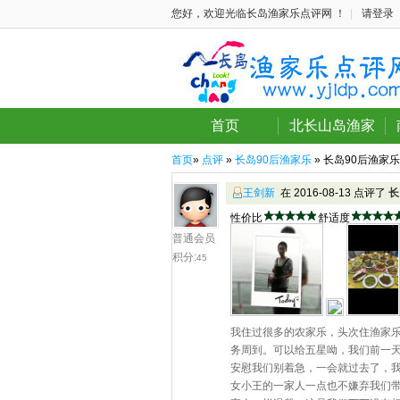
您好，欢迎光临长岛渔家乐点评网 ！
|
请登录
首页
北长山岛渔家
首页
»
点评
»
长岛90后渔家乐
» 长岛90后渔家乐
王剑新
在 2016-08-13 点评了
长
性价比
舒适度
普通会员
积分:
45
我住过很多的农家乐，头次住渔家乐
务周到。可以给五星呦，我们前一
安慰我们别着急，一会就过去了，
女小王的一家人一点也不嫌弃我们