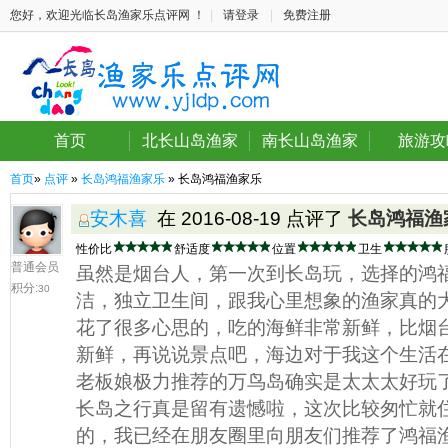
您好，欢迎光临长岛渔家乐点评网 ！
|
请登录
|
免费注册
首页
北长山岛渔家
南长山岛渔家
旅游攻
首页
»
点评
»
长岛鸿福渔家乐
» 长岛鸿福渔家乐
安木喜
在 2016-08-19 点评了
长岛鸿福渔
性价比
舒适度
位置
卫生
普通会员
虽然是烟台人，第一次到长岛玩，选择的鸿
积分:
30
洁，独立卫生间，跟我心里想象的渔家真的
花了很多心思的，吃的海鲜非常新鲜，比烟
新鲜，再说说景点吧，海边对于我这个生活
老板娘极力推荐的万鸟岛确实是太太太好玩
长岛之行真是留有遗憾啦，这次比较匆忙就
的，我已经在朋友圈里向朋友们推荐了鸿福