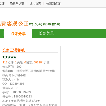
点评
|
渔家乐认证
|
设为首页
|
收藏到桌面
长岛美景
点评分享
长岛云淏客栈
113
点评,
1
关注,
0
留言,
602184
浏览
价格区间：200
游客印象：地理位置不错 海鲜足量 性价比
很高 老板小谢不错
联系人：小谢
QQ：439394395
最新认证：8
手机1：18660019283
微信号：18660019283
地址：★高档精装 邻近海边★
移动副标题：旁边公交枢纽站点 临近九丈崖