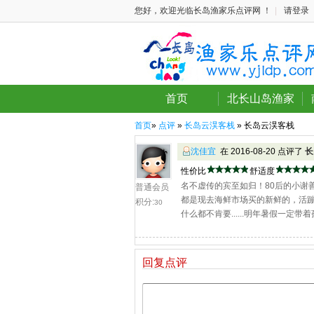
您好，欢迎光临长岛渔家乐点评网 ！
|
请登录
首页
北长山岛渔家
首页
»
点评
»
长岛云淏客栈
» 长岛云淏客栈
沈佳宜
在 2016-08-20 点评了
长
性价比
舒适度
名不虚传的宾至如归！80后的小谢
普通会员
都是现去海鲜市场买的新鲜的，活蹦乱
积分:
30
什么都不肯要......明年暑假一
回复点评