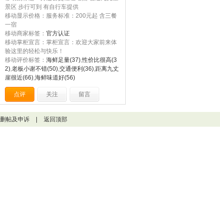
景区 步行可到 有自行车提供
移动显示价格：服务标准：200元起 含三餐
一宿
移动商家标签：
官方认证
移动掌柜宣言：掌柜宣言：欢迎大家前来体
验这里的轻松与快乐！
移动评价标签：
海鲜足量(37)
,
性价比很高(3
2)
,
老板小谢不错(50)
,
交通便利(36)
,
距离九丈
崖很近(66)
,
海鲜味道好(56)
点评
关注
留言
删帖及申诉
|
返回顶部