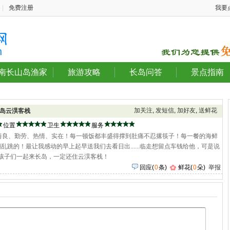
|
免费注册
我要
南长山岛渔家
旅游攻略
长岛问答
景点指南
加关注
,
发短信
,
加好友
,
送鲜花
岛云淏客栈
位置
卫生
服务
善良、勤劳、热情、实在！每一顿饭都丰盛得撑到肚痛不忍撂筷子！每一餐的海鲜
跳的！最让我感动的早上起早送我们去看日出......临走想留点车钱给他，可是说
定带着孩子们一起来长岛，一定还住云淏客栈！
回应
(
0
条)
鲜花(
0
朵)
举报