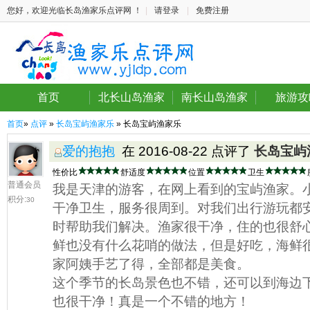
您好，欢迎光临长岛渔家乐点评网 ！
|
请登录
|
免费注册
首页
北长山岛渔家
南长山岛渔家
旅游攻
首页
»
点评
»
长岛宝屿渔家乐
» 长岛宝屿渔家乐
爱的抱抱
在 2016-08-22 点评了
长岛宝屿
性价比
舒适度
位置
卫生
普通会员
我是天津的游客，在网上看到的宝屿渔家。
积分:
30
干净卫生，服务很周到。对我们出行游玩都
时帮助我们解决。渔家很干净，住的也很舒
鲜也没有什么花哨的做法，但是好吃，海鲜
家阿姨手艺了得，全部都是美食。
这个季节的长岛景色也不错，还可以到海边
也很干净！真是一个不错的地方！