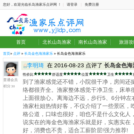
您好，欢迎光临长岛渔家乐点评网 ！
|
请登录
|
免费注册
首页
北长山岛渔家
南长山岛渔家
旅游攻
首页
»
点评
»
长岛金色海渔家乐
» 长岛金色海渔家乐
李明琦
在 2016-08-23 点评了
长岛金色海
性价比
舒适度
位置
卫生
普通会员
到了渔家感觉还不错，小院很干净，房间还
积分:
30
络都很齐全。渔家整体感觉干净卫生，床单
上面很放心。离海边不远，步行5、6分钟左
渔家杜姐热情好客，不仅介绍了一些景区，
格公道，口味也很好，咱也不是什么文化人
说实在的海金色海渔家乐就是好，实惠实在
好，消费也不贵，适合工薪阶层!强力推荐!