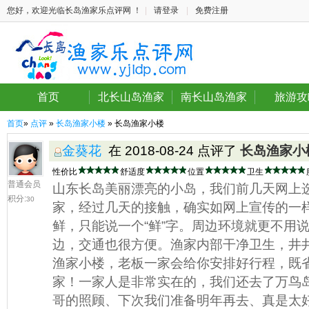
您好，欢迎光临长岛渔家乐点评网 ！
|
请登录
|
免费注册
首页
北长山岛渔家
南长山岛渔家
旅游攻
首页
»
点评
»
长岛渔家小楼
» 长岛渔家小楼
金葵花
在 2018-08-24 点评了
长岛渔家小
性价比
舒适度
位置
卫生
普通会员
山东长岛美丽漂亮的小岛，我们前几天网上
积分:
30
家，经过几天的接触，确实如网上宣传的一
鲜，只能说一个“鲜”字。周边环境就更不用
边，交通也很方便。渔家内部干净卫生，井
渔家小楼，老板一家会给你安排好行程，既
家！一家人是非常实在的，我们还去了万鸟
哥的照顾、下次我们准备明年再去、真是太