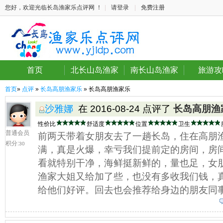
您好，欢迎光临长岛渔家乐点评网 ！
|
请登录
|
免费注册
首页
北长山岛渔家
南长山岛渔家
旅游攻
首页
»
点评
»
长岛高朋渔家乐
» 长岛高朋渔家乐
沙雅娜
在 2016-08-24 点评了
长岛高朋渔
性价比
舒适度
位置
卫生
普通会员
前两天带着女朋友去了一趟长岛，住在高朋
积分:
30
满，真是火爆，幸亏我们提前定的房间，房
看就特别干净，海鲜挺新鲜的，量也足，女
渔家大姐又给加了些，也没有多收我们钱，
给他们好评。回去也会推荐给身边的朋友同