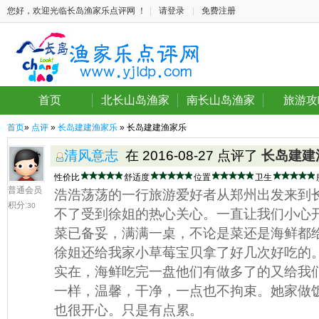
您好，欢迎光临长岛渔家乐点评网 ！
|
请登录
|
免费注册
首页
北长山岛渔家
南长山岛渔家
旅游攻
首页
»
点评
»
长岛建建渔家乐
» 长岛建建渔家乐
清风意志
在 2016-08-27 点评了
长岛建建
性价比
舒适度
位置
卫生
普通会员
浩浩荡荡的一行旅游爱好者从郑州出发来到
积分:
30
不了受到徐姐的热心关心。一直让我们小心
菜已备妥，满满一桌，不论是菜还是海鲜都
徐姐还给我家小草莓宝贝拿了好几次好吃的
实在，海鲜吃完一盘他们有做多了的又给我
一样，温馨，干净，一点也不拘束。她家做
也很开心。只是有点累。