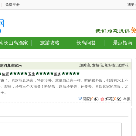
|
免费注册
我要
南长山岛渔家
旅游攻略
长岛问答
景点指南
加关注
,
发短信
,
加好友
,
送鲜花
岛羽真渔家乐
位置
卫生
服务
结束了。喜欢羽真渔家，特别淳朴。就像自己家一样。吃的很舒服，都没有水土不
蟹、爬虾，还有三个大海参！哈哈哈，以后还要去，还要去。喜欢这家的老板，尤
架子。
回应
(
0
条)
鲜花(
0
朵)
举报