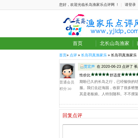
您好，欢迎光临长岛渔家乐点评网 ！
|
请登录
首页
北长山岛渔家
首页
»
点评
»
长岛羽真渔家乐
» 长岛羽真渔家乐
贾宏声
在 2020-06-23 点评了
长
性价比
舒适度
期盼已久的长岛之行，已经愉快的
普通会员
服。我们去赶海园，收获了很多螃
积分:
30
其是老板娘。人特别随和。不不摆
回复点评