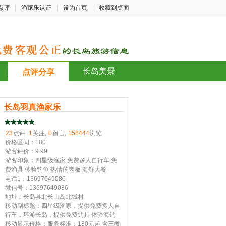
点评
|
渔家乐认证
|
设为首页
|
收藏到桌面
长岛美景
点评分享
长岛羽真渔家乐
23
点评,
1
关注,
0
留言,
158444
浏览
价格区间：180
游客评价：9.99
游客印象：四星级渔家 免费多人自行车 免
费渔具 体验钓鱼 热情的老板 海鲜大餐
电话1：13697649086
微信号：13697649086
地址：长岛县北长山岛北城村
移动副标题：四星级渔家，提供免费多人自
行车，环游长岛，提供免费钓具 体验海钓
移动显示价格：服务标准：180元起 含三餐