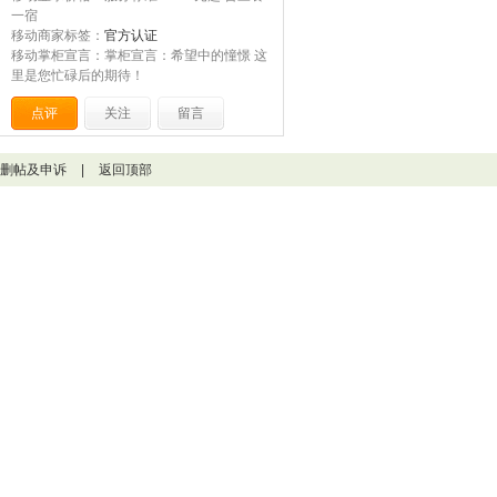
一宿
移动商家标签：
官方认证
移动掌柜宣言：掌柜宣言：希望中的憧憬 这
里是您忙碌后的期待！
点评
关注
留言
删帖及申诉
|
返回顶部