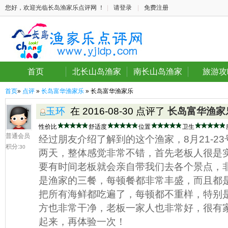
您好，欢迎光临长岛渔家乐点评网 ！
|
请登录
|
免费注册
首页
北长山岛渔家
南长山岛渔家
旅游攻
首页
»
点评
»
长岛富华渔家乐
» 长岛富华渔家乐
玉环
在 2016-08-30 点评了
长岛富华渔家
性价比
舒适度
位置
卫生
普通会员
经过朋友介绍了解到的这个渔家，8月21-2
积分:
30
两天，整体感觉非常不错，首先老板人很是
要有时间老板就会亲自带我们去各个景点，
是渔家的三餐，每顿餐都非常丰盛，而且都
把所有海鲜都吃遍了，每顿都不重样，特别
方也非常干净，老板一家人也非常好，很有
起来，再体验一次！