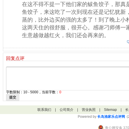
在这不得不提一下他们家的鲅鱼饺子，那真
鱼饺子，来这吃了一次到现在还是记忆犹新
蒸的，比外边买的强的太多了！到了晚上小
这两天住的很舒服，很开心。感谢刁师傅一
生意越做越红火，我们还会再来的。
回复点评
字数限制：10 - 5000，当前字数：
0
提交
联系我们
|
公司简介
|
营业执照
|
Sitemap
|
长
Powered by
长岛渔家乐点评网
(2
鲁公网安备 3706