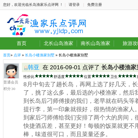
您好，欢迎光临长岛渔家乐点评网 ！
|
请登录
|
免费注册
首页
北长山岛渔家
南长山岛渔家
旅游攻
首页
»
点评
»
长岛小楼渔家别墅
» 长岛小楼渔家别墅
韩亚
在 2016-09-01 点评了
长岛小楼渔家
性价比
舒适度
位置
卫生
普通会员
8月中旬去了趟长岛，再网上选了好几天，
积分:
30
了，挑了这么多，最后选的小楼渔家，然后
到长岛后刁师傅接的我们，老早就在码头等
提行李，第一印象就很好，很热情的渔家人
到家后刁师傅给我们安排了两个大的房间，
快捷酒店差，甚至更好！每顿的饭菜就更不
棒，味道很可口，而且菜量还多。