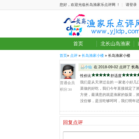
您好，欢迎光临长岛渔家乐点评网 ！
|
请登录
首页
北长山岛渔家
首页
»
点评
»
长岛渔家小楼
» 长岛渔家小楼
小仙
在 2018-09-02 点评了
长岛
性价比
舒适度
我们是从天津过去的 一家老小好几
普通会员
菜做的好吃，我们今年直接就定了
积分:
30
方便，最满意的就是渔家的饭菜，
没住够，是没吃够呵呵，我们明年
回复点评