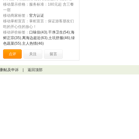
移动显示价格：服务标准：180元起 含三餐
一宿
移动商家标签：
官方认证
移动掌柜宣言：掌柜宣言：保证游客朋友们
吃的开心住的放心！
移动评价标签：
口味佳(43)
,
干净卫生(54)
,
海
鲜正宗(35)
,
离海边超近(63)
,
土坑舒服(46)
,
绿
色蔬菜(55)
,
主人热情(46)
点评
关注
留言
删帖及申诉
|
返回顶部