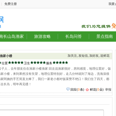
|
免费注册
我要
南长山岛渔家
旅游攻略
长岛问答
景点指南
加关注
,
发短信
,
加好友
,
送鲜花
渔家小楼
位置
卫生
服务
口子人，去年朋友住在渔家小楼渔家 回去说渔家很好，房间感觉，地理位置好，饭
渔家小楼，来到果然没有失望，地理位置特别好，走几分钟就到了海边，洗海澡很
渔家阿姨的手艺简直太棒了，我们一家老小都对饭菜赞不绝口！我们住了四天，都
还去长岛，明年再见喽！
回应
(
0
条)
鲜花(
0
朵)
举报