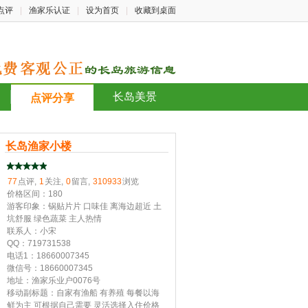
点评
|
渔家乐认证
|
设为首页
|
收藏到桌面
长岛美景
点评分享
长岛渔家小楼
77
点评,
1
关注,
0
留言,
310933
浏览
价格区间：180
游客印象：锅贴片片 口味佳 离海边超近 土
坑舒服 绿色蔬菜 主人热情
联系人：小宋
QQ：719731538
电话1：18660007345
微信号：18660007345
地址：渔家乐业户0076号
移动副标题：自家有渔船 有养殖 每餐以海
鲜为主 可根据自己需要 灵活选择入住价格