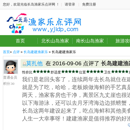
您好，欢迎光临长岛渔家乐点评网 ！
|
请登录
|
免费注册
首页
北长山岛渔家
南长山岛渔家
旅游攻
首页
»
点评
»
长岛建建渔家乐
» 长岛建建渔家乐
莫扎他
在 2016-09-06 点评了
长岛建建渔
性价比
舒适度
位置
卫生
普通会员
我们是老回头客了，连续两年去长岛就住在建
积分:
30
就是为了吃，哈哈，老板娘做海鲜的手艺真
两天，渔家客房也干净，离景区九丈崖也很
以下海游泳，还可以去月牙湾海边边抓螃蟹
长岛这两年建设起来了，吃点海鲜和其他美食
人生一大幸事呀！建建渔家是值得推荐的好