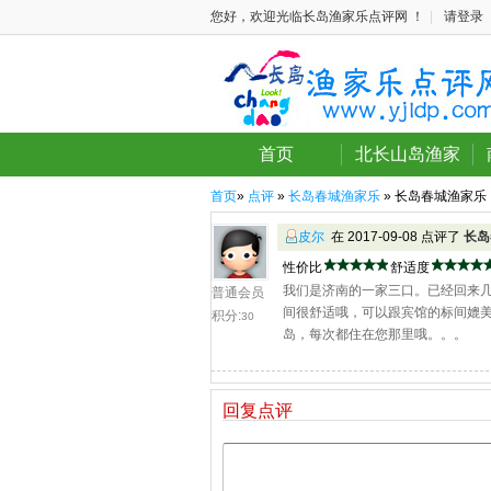
您好，欢迎光临长岛渔家乐点评网 ！
|
请登录
首页
北长山岛渔家
首页
»
点评
»
长岛春城渔家乐
» 长岛春城渔家乐
皮尔
在 2017-09-08 点评了
长岛
性价比
舒适度
我们是济南的一家三口。已经回来
普通会员
间很舒适哦，可以跟宾馆的标间媲
积分:
30
岛，每次都住在您那里哦。。。
回复点评