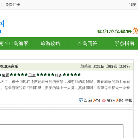
|
免费注册
我要
南长山岛渔家
旅游攻略
长岛问答
景点指南
加关注
,
发短信
,
加好友
,
送鲜花
春城渔家乐
位置
卫生
服务
几天了，孩子到现在还惦记着长岛的美景，和您那的海鲜呢，来春城家的独卫家庭
美。每天游玩过后回到那里，美美的睡上一大觉，真舒服啊！希望每年都去一次长
回应
(
0
条)
鲜花(
0
朵)
举报