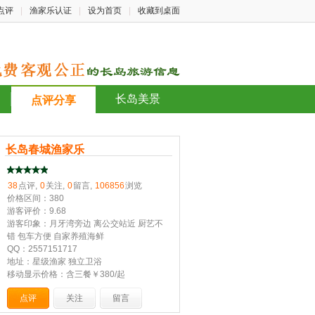
点评
|
渔家乐认证
|
设为首页
|
收藏到桌面
长岛美景
点评分享
长岛春城渔家乐
38
点评,
0
关注,
0
留言,
106856
浏览
价格区间：380
游客评价：9.68
游客印象：月牙湾旁边 离公交站近 厨艺不
错 包车方便 自家养殖海鲜
QQ：2557151717
地址：星级渔家 独立卫浴
移动显示价格：含三餐￥380/起
点评
关注
留言