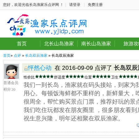
您好，欢迎光临长岛渔家乐点评网 ！
|
请登录
|
免费注册
首页
北长山岛渔家
南长山岛渔家
旅游攻
首页
»
点评
»
长岛双辰渔家
» 长岛双辰渔家
怦然心动
在 2016-09-09 点评了
长岛双辰
性价比
舒适度
位置
卫生
普通会员
我们一到长岛，渔家就在码头接站，到家为
积分:
30
用心。每顿饭海鲜都不重样的，新鲜量大，
很周全，帮忙购买景点门票，推荐好玩的景
我们吃住玩都发在朋友圈里 ，很多朋友看到
祝生意兴隆，明年还相聚在双辰渔家。