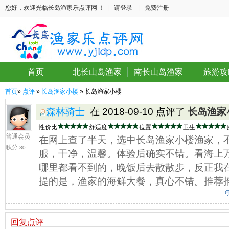
您好，欢迎光临长岛渔家乐点评网 ！
|
请登录
|
免费注册
首页
北长山岛渔家
南长山岛渔家
旅游攻
首页
»
点评
»
长岛渔家小楼
» 长岛渔家小楼
森林骑士
在 2018-09-10 点评了
长岛渔家
性价比
舒适度
位置
卫生
普通会员
在网上查了半天，选中长岛渔家小楼渔家，
积分:
30
服，干净，温馨。体验后确实不错。看海上
哪里都看不到的，晚饭后去散散步，反正我
提的是，渔家的海鲜大餐，真心不错。推荐
回复点评