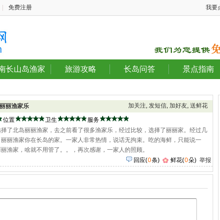
|
免费注册
我要
南长山岛渔家
旅游攻略
长岛问答
景点指南
加关注
,
发短信
,
加好友
,
送鲜花
丽丽渔家乐
位置
卫生
服务
选择了北岛丽丽渔家，去之前看了很多渔家乐，经过比较，选择了丽丽家。经过几
，丽丽渔家你在长岛的家。一家人非常热情，说话无拘束。吃的海鲜，只能说一
丽丽渔家，啥就不用管了。。，再次感谢，一家人的照顾。
回应
(
0
条)
鲜花(
0
朵)
举报