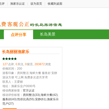
点评
|
渔家乐认证
|
设为首页
|
收藏到桌面
长岛美景
点评分享
长岛丽丽渔家乐
127
点评,
0
关注,
0
留言,
283872
浏览
价格区间：200
游客印象：房间整洁 海鲜大餐 服务好 安静
游泳方便 可上网 免费多次进月牙湾
联系人：王爱丽
地址：渔家乐业户0690号
移动商家标签：
官方认证
移动评价标签：
房间整洁(33)
,
海鲜大餐(42)
,
服务好(43)
,
性价比高(55)
,
安静(61)
,
渔家乐示
范户(27)