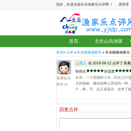
您好，欢迎光临长岛渔家乐点评网 ！
|
请登录
首页
北长山岛渔家
首页
»
点评
»
长岛丽丽渔家乐
» 长岛丽丽渔家乐
雪人
在 2016-09-12 点评了
长岛
性价比
舒适度
长岛，一个美丽的小岛，此次之行
普通会员
天的接触，确实如网上宣传的一样
积分:
40
个，棒。字。反正就是说，您来了
回复点评