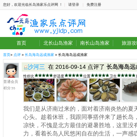
您好，欢迎光临长岛渔家乐点评网 ！
|
请登录
|
免费注册
首页
北长山岛渔家
南长山岛渔家
旅游攻
首页
»
点评
»
长岛海岛远成渔家
» 长岛海岛远成渔家
沙河三
在 2016-09-14 点评了
长岛海岛远
性价比
舒适度
位置
卫生
普通会员
积分:
55
我们是从济南过来的，面对着济南炎热的夏
心头。趁着休班，我跟同事搭伴来了趟长岛
凉快，不愧是北方最佳的避暑胜地，这里没
力，看着长岛人民悠闲自在的生活，一声感