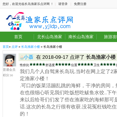
您好，欢迎光临长岛渔家乐点评网 ！
|
请登录
|
免费注册
首页
北长山岛渔家
南长山岛渔家
旅游攻
首页
»
点评
»
长岛渔家小楼
» 长岛渔家小楼
小聂
在 2018-09-17 点评了
长岛渔家小楼
性价比
舒适度
位置
卫生
普通会员
我们几个人自驾来长岛玩.当时在网上定了2
积分:
30
定渔家小楼！
.可口的饭菜活蹦乱跳的海鲜，干净的房间，
在也很细心听见我们吃饭想吃鲅鱼水饺..下
来以后给哥们们发了些在渔家吃的海鲜那可是
话.这次的长岛之行很有收获.没花冤枉钱吃
的！