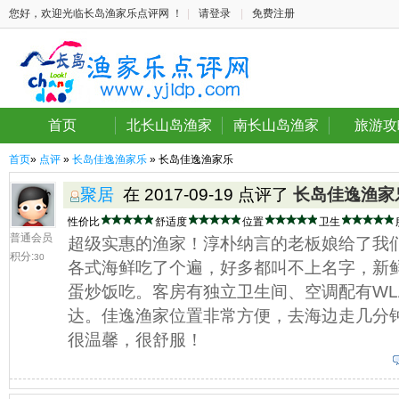
您好，欢迎光临长岛渔家乐点评网 ！
|
请登录
|
免费注册
首页
北长山岛渔家
南长山岛渔家
旅游攻
首页
»
点评
»
长岛佳逸渔家乐
» 长岛佳逸渔家乐
聚居
在 2017-09-19 点评了
长岛佳逸渔家
性价比
舒适度
位置
卫生
普通会员
超级实惠的渔家！淳朴纳言的老板娘给了我
积分:
30
各式海鲜吃了个遍，好多都叫不上名字，新
蛋炒饭吃。客房有独立卫生间、空调配有WL
达。佳逸渔家位置非常方便，去海边走几分
很温馨，很舒服！