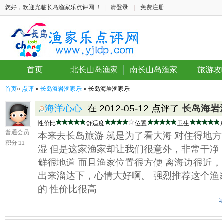
您好，欢迎光临长岛渔家乐点评网 ！
|
请登录
|
免费注册
首页
北长山岛渔家
南长山岛渔家
旅游攻
首页
»
点评
»
长岛海岩渔家乐
» 长岛海岩渔家乐
海洋心心
在 2012-05-12 点评了
长岛海岩
性价比
舒适度
位置
卫生
普通会员
本来去长岛旅游 就是为了看大海 对住得地
积分:
11
湿 但是这家渔家却让我们很意外，非常干净
鲜很地道 而且渔家位置很方便 离海边很近
出来溜达下，心情大好啊。 强烈推荐这个渔
的 性价比很高