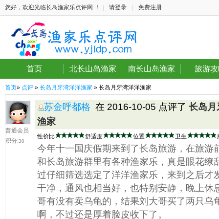
您好，欢迎光临长岛渔家乐点评网 ！
|
请登录
|
免费注册
首页
北长山岛渔家
南长山岛渔家
旅游攻
首页
»
点评
»
长岛月牙湾洋洋渔家
» 长岛月牙湾洋洋渔家
苏金呼都格
在 2016-10-05 点评了
长岛月
渔家
普通会员
性价比
舒适度
位置
卫生
积分:
30
今年十一国庆假期来到了长岛旅游，在旅游
和长岛旅游群里有各种渔家乐，真是眼花缭
过仔细筛选选定了洋洋渔家乐，来到之后才
干净，通风也相当好，也特别安静，晚上休
哥有没有卖乌龟的，结果刘大哥买了两只乌
啊，不过还是厚着脸皮收下了。