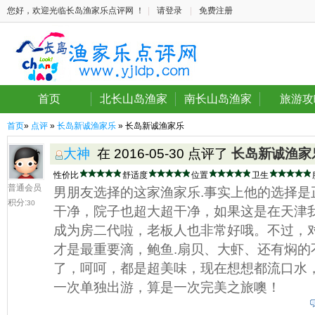
您好，欢迎光临长岛渔家乐点评网 ！
|
请登录
|
免费注册
首页
北长山岛渔家
南长山岛渔家
旅游攻
首页
»
点评
»
长岛新诚渔家乐
» 长岛新诚渔家乐
大神
在 2016-05-30 点评了
长岛新诚渔家
性价比
舒适度
位置
卫生
普通会员
男朋友选择的这家渔家乐.事实上他的选择是
积分:
30
干净，院子也超大超干净，如果这是在天津
成为房二代啦，老板人也非常好哦。不过，
才是最重要滴，鲍鱼.扇贝、大虾、还有焖的
了，呵呵，都是超美味，现在想想都流口水
一次单独出游，算是一次完美之旅噢！