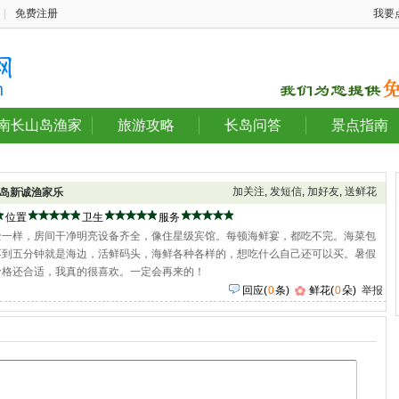
|
免费注册
我要
南长山岛渔家
旅游攻略
长岛问答
景点指南
加关注
,
发短信
,
加好友
,
送鲜花
岛新诚渔家乐
位置
卫生
服务
全一样，房间干净明亮设备齐全，像住星级宾馆。每顿海鲜宴，都吃不完。海菜包
不到五分钟就是海边，活鲜码头，海鲜各种各样的，想吃什么自己还可以买。暑假
价格还合适，我真的很喜欢。一定会再来的！
回应
(
0
条)
鲜花(
0
朵)
举报