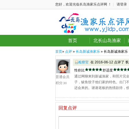
您好，欢迎光临长岛渔家乐点评网 ！
|
请登录
首页
北长山岛渔家
首页
»
点评
»
长岛新诚渔家乐
» 长岛新诚渔家乐
检察官
在 2016-06-12 点评了
长
性价比
舒适度
通过网聊来到新诚渔家，和照片完
普通会员
子，鲅鱼饺子他们家的特色。出门
积分:
30
还会来的。谢谢老板的热情款待，
回复点评