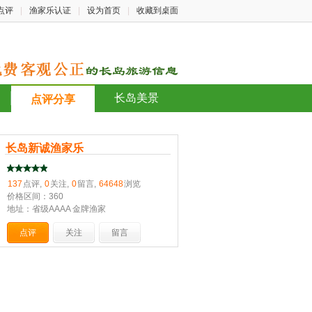
点评
|
渔家乐认证
|
设为首页
|
收藏到桌面
长岛美景
点评分享
长岛新诚渔家乐
137
点评,
0
关注,
0
留言,
64648
浏览
价格区间：360
地址：省级AAAA 金牌渔家
点评
关注
留言