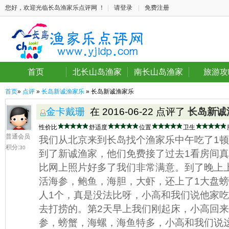
您好，欢迎光临长岛渔家乐点评网 ！
|
请登录
|
免费注册
首页
北长山岛渔家
南长山岛渔家
旅游攻
首页
»
点评
»
长岛新诚渔家乐
» 长岛新诚渔家乐
金卡戴珊
在 2016-06-22 点评了
长岛新诚
性价比
舒适度
位置
卫生
普通会员
我们从北京来到长岛找个渔家乐中午吃了1顿
积分:
30
到了新诚渔家，他们免费接了过去1看房间
比网上照片好多了我们非常满意。到了晚上
活海参，鲍鱼，海胆，大虾，还上了1大盘螃
人1个，真是没法比呀，小高和我们说他家吃
去打捞的。第2天早上我们刚起床，小高回来
参，螃蟹，海螺，海鱼特多，小高和我们说