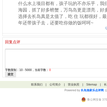
什么水上项目都有，孩子玩的不亦乐乎，我
海园，抓了好多螃蟹，万鸟岛更是漂亮，好
选择去长岛真是太值了，吃 住 玩都很好，
年还带孩子去，还要吃你做的饭呵呵~
回复点评
字数限制：10 - 5000，当前字数：
0
提交
联系我们
|
公司简介
|
营业执照
|
Sitemap
|
长
Powered by
长岛渔家乐点评网
(2
鲁公网安备 3706