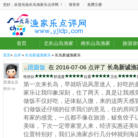
您好，欢迎光临长岛渔家乐点评网 ！
|
请登录
|
免费注册
首页
北长山岛渔家
南长山岛渔家
旅游攻
首页
»
点评
»
长岛新诚渔家乐
» 长岛新诚渔家乐
团圆饭
在 2016-07-06 点评了
长岛新诚渔
性价比
舒适度
位置
卫生
普通会员
第一次来长岛，早就听说风景迷人，好吃的
积分:
30
家乐让我印象深刻，住了两天，真是让我感
做饭不仅好吃，还体贴入微，来的这两天感
们做饭还仔细的征求我们的意见，住的房间
有家的感觉，一点都不像在旅游，鲅鱼饺子
美味，下次一定带家里人来，经济实惠还美
位置特别好，我们从渔家步行几分钟就到海