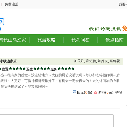
|
免费注册
我要
南长山岛渔家
旅游攻略
长岛问答
景点指南
加关注
,
发短信
,
加好友
,
送鲜花
小耿渔家乐
位置
卫生
服务
丰盛～很有家的感觉～没选错地方～大姐的厨艺没话说啊～每顿都吃得很好啊～后
气候好～人更好～可惜行程都安排好了～有机会一定会再去的！走的外面凉的衣服
的帮我快递到家了～非常感谢啊～
回应
(
0
条)
鲜花(
0
朵)
举报