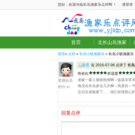
您好，欢迎光临长岛渔家乐点评网 ！
|
请登录
首页
北长山岛渔家
首页
»
点评
»
长岛小耿渔家乐
» 长岛小耿渔家乐
娄思
在 2016-07-06 点评了
长岛
性价比
舒适度
老板一家人都很热情啊～饭菜非常
普通会员
悔没在长岛多住几天啊～风景好～
积分:
30
忘记在老板家了……他们还很热心
回复点评