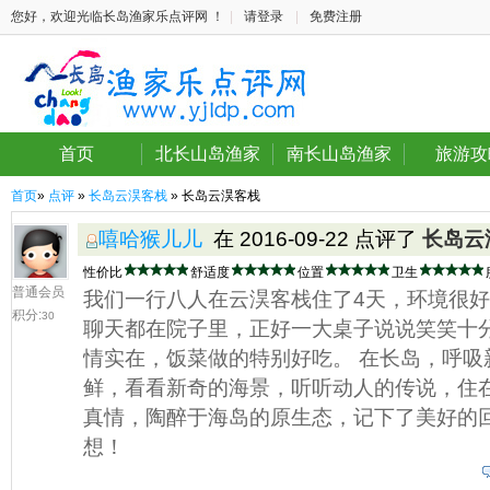
您好，欢迎光临长岛渔家乐点评网 ！
|
请登录
|
免费注册
首页
北长山岛渔家
南长山岛渔家
旅游攻
首页
»
点评
»
长岛云淏客栈
» 长岛云淏客栈
嘻哈猴儿儿
在 2016-09-22 点评了
长岛云
性价比
舒适度
位置
卫生
普通会员
我们一行八人在云淏客栈住了4天，环境很
积分:
30
聊天都在院子里，正好一大桌子说说笑笑十
情实在，饭菜做的特别好吃。 在长岛，呼吸
鲜，看看新奇的海景，听听动人的传说，住在
真情，陶醉于海岛的原生态，记下了美好的
想！