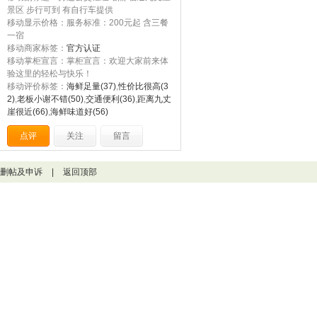
景区 步行可到 有自行车提供
移动显示价格：服务标准：200元起 含三餐
一宿
移动商家标签：
官方认证
移动掌柜宣言：掌柜宣言：欢迎大家前来体
验这里的轻松与快乐！
移动评价标签：
海鲜足量(37)
,
性价比很高(3
2)
,
老板小谢不错(50)
,
交通便利(36)
,
距离九丈
崖很近(66)
,
海鲜味道好(56)
点评
关注
留言
删帖及申诉
|
返回顶部