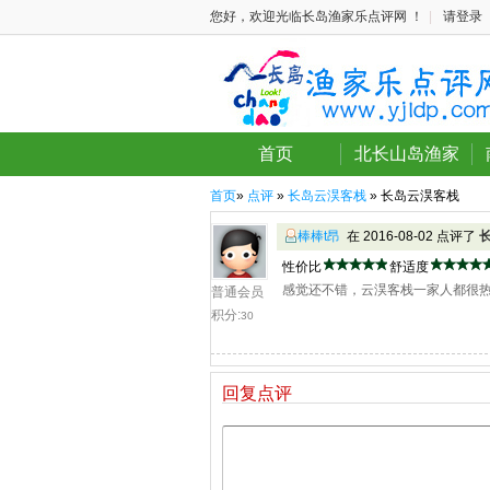
您好，欢迎光临长岛渔家乐点评网 ！
|
请登录
首页
北长山岛渔家
首页
»
点评
»
长岛云淏客栈
» 长岛云淏客栈
棒棒t昂
在 2016-08-02 点评了
性价比
舒适度
感觉还不错，云淏客栈一家人都很
普通会员
积分:
30
回复点评