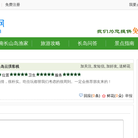
|
免费注册
我要
南长山岛渔家
旅游攻略
长岛问答
景点指南
加关注
,
发短信
,
加好友
,
送鲜花
长岛云淏客栈
位置
卫生
服务
热情，很朴实。吃住玩都替我们考虑的很周到。一定会推荐朋友来的！
回应
(
0
条)
鲜花(
0
朵)
举报