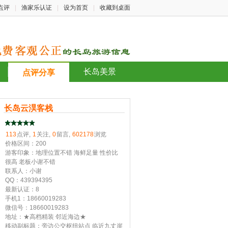
点评
|
渔家乐认证
|
设为首页
|
收藏到桌面
长岛美景
点评分享
长岛云淏客栈
113
点评,
1
关注,
0
留言,
602178
浏览
价格区间：200
游客印象：地理位置不错 海鲜足量 性价比
很高 老板小谢不错
联系人：小谢
QQ：439394395
最新认证：8
手机1：18660019283
微信号：18660019283
地址：★高档精装 邻近海边★
移动副标题：旁边公交枢纽站点 临近九丈崖