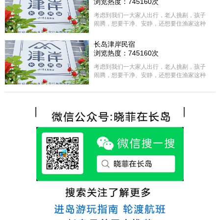
浏览热度：745160次
考虑到我们一大家人出行，老人挑剔，孩子
闹腾，想要干净、安静，还想要住渔家这种
含吃住的，最后经过多家比较、沟通，最终
选择津岸民宿，实际体验客房很干净，饭菜
长岛津岸民宿
方面家里老人也很满意，整体饭菜给搭配的
浏览热度：745160次
很好，每顿饭也不重样的，海鲜确实是非常
的新鲜呢，另外值得一提的是，他家的海菜
考虑到我们一大家人出行，老人挑剔，孩子
包子非常好吃。 其实长岛可选的酒店、民宿
闹腾，想要干净、安静，还想要住渔家这种
非常多，基本上都是自家的房子改建，装修
含吃住的，最后经过多家比较、沟通，最终
各不相同，可以根据自己的喜好选择。非常
选择津岸民宿，实际体验客房很干净，饭菜
推荐津岸民宿，关键是老板娘晓菲很细心、
方面家里老人也很满意，整体饭菜给搭配的
热情，能根据我提出的需求来安排房间，这
很好，每顿饭也不重样的，海鲜确实是非常
点很好。
的新鲜呢，另外值得一提的是，他家的海菜
包子非常好吃。 其实长岛可选的酒店、民宿
非常多，基本上都是自家的房子改建，装修
各不相同，可以根据自己的喜好选择。非常
推荐津岸民宿，关键是老板娘晓菲很细心、
热情，能根据我提出的需求来安排房间，这
点很好。