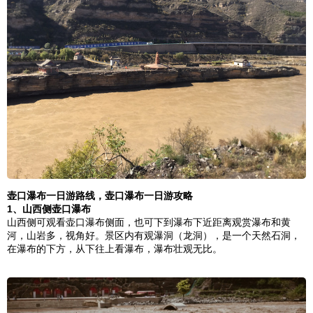
壶口瀑布一日游路线，壶口瀑布一日游攻略
1、
山西
侧壶口瀑布
山西
侧可观看壶口瀑布侧面，也可下到瀑布下近距离观赏瀑布和黄
河，山岩多，视角好。景区内有观瀑洞（
龙洞
），是一个天然石洞，
在瀑布的下方，从下往上看瀑布，瀑布壮观无比。