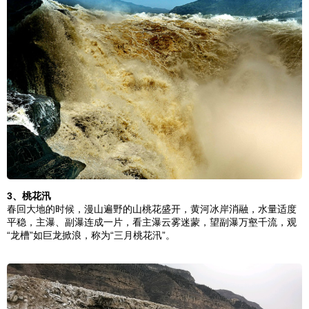
3、
桃花汛
春回大地的时候，漫山遍野的山桃花盛开，黄河冰岸消融，水量适度
平稳，主瀑、副瀑连成一片，看主瀑云雾迷蒙，望副瀑万壑千流，观
“龙槽”如巨龙掀浪，称为“三月
桃花汛
”。