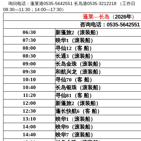
询问电话：蓬莱港0535-5642551 长岛港0535-3212218 （工作日
08:30—11:30；14:00—17:30）
2026年
蓬莱—长岛（
）
0535-5642551
咨询电话：
06:30
新蓬旅
2
（
滚装船
）
07:30
映华
1
（
滚装船
）
08:00
寻仙
12
（客
船）
08:30
长通
3
（
滚装
船）
09:00
长岛金珠（
滚装船
）
09:30
和航兴龙（
滚装
船）
10:10
寻仙
70
（
客
船）
10:40
长岛银珠（滚装船）
11:20
寻仙
81
（
客
船）
12:00
新蓬旅
2
（
滚装船
）
12:30
蓬长快航
6
（客
船）
13:10
（
映华
1
滚装
船）
14:00
映华
9
（
滚装
船
）
14:40
映华
7
（
滚装
船）