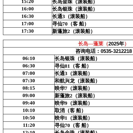
15:20
长岛金珠（
滚装船
）
16:00
长岛银珠（
滚装船
）
16:30
长通
3
（滚装
船
）
17:00
寻仙
70
（客
船）
17:30
新蓬旅
2
（
滚装船
）
2025年
长岛—蓬莱（
）
0535-3212218
咨询电话：
06:10
长岛银珠
（滚装船）
06:30
寻仙
81
（
客
船
）
07:00
长通
3
（滚装船）
07:30
和航兴龙
（滚装船）
08:15
映华
7
（滚装船
）
09:00
新蓬旅
2
（滚装船）
09:40
映华
9
（滚装船）
10:10
取消（客
船）
10:50
映华1
（滚装船）
11:20
寻仙70
（
客
船）
12:10
长岛金珠
（滚装船）