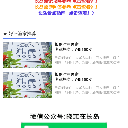
长岛游记攻略参考 点击查看》》
长岛旅游问答参考 点击查看》》
长岛景点指南 点击查看》》
★ 好评渔家推荐
长岛津岸民宿
浏览热度：745160次
考虑到我们一大家人出行，老人挑剔，孩子
闹腾，想要干净、安静，还想要住渔家这种
含吃住的，最后经过多家比较、沟通，最终
选择津岸民宿，实际体验客房很干净，饭菜
长岛津岸民宿
方面家里老人也很满意，整体饭菜给搭配的
浏览热度：745160次
很好，每顿饭也不重样的，海鲜确实是非常
的新鲜呢，另外值得一提的是，他家的海菜
考虑到我们一大家人出行，老人挑剔，孩子
包子非常好吃。 其实长岛可选的酒店、民宿
闹腾，想要干净、安静，还想要住渔家这种
非常多，基本上都是自家的房子改建，装修
含吃住的，最后经过多家比较、沟通，最终
各不相同，可以根据自己的喜好选择。非常
选择津岸民宿，实际体验客房很干净，饭菜
推荐津岸民宿，关键是老板娘晓菲很细心、
方面家里老人也很满意，整体饭菜给搭配的
热情，能根据我提出的需求来安排房间，这
很好，每顿饭也不重样的，海鲜确实是非常
点很好。
的新鲜呢，另外值得一提的是，他家的海菜
包子非常好吃。 其实长岛可选的酒店、民宿
非常多，基本上都是自家的房子改建，装修