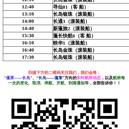
12:40
寻仙
81
（
客
船）
13:10
长岛银珠
（滚装船）
14:00
长通
3
（滚装船）
14:40
新蓬旅
2
（滚装
船）
15:30
蓬长快航6
（
客
船
）
16:10
映华
1
（滚装船）
16:40
长岛金珠
（滚装船
）
17:30
长岛银珠
（
滚装船）
扫描下方的二维码关注我们，我们会将：
“蓬莱——长岛”
、
“长岛——蓬莱”
方向的
实时航班动态
，以及
航班每
一次的变化、取消、停航、开航、到港通知等
，全部告诉你！！