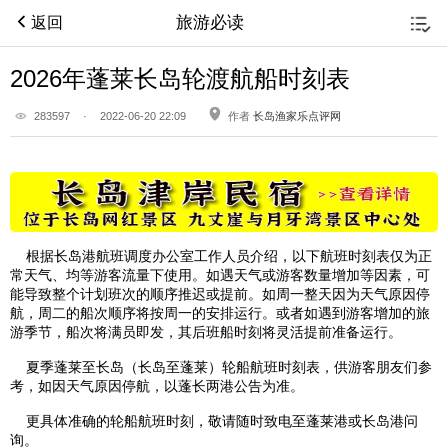
旅游必读
返回
2026年蓬莱长岛轮渡航船时刻表
283597
·
2022-06-20 22:09
作者
长岛渔家乐点评网
根据长岛港航班调度办公室工作人员介绍，以下航班时刻表仅为正
常天气、均等游客流量下使用。如遇天气或游客数量增加等因素，可
能导致整个计划班次的顺序推迟或提前。如周一整天因为天气原因停
航，周二的船次顺序将按周一的安排运行。或者如遇到游客增加的旅
游季节，船次将满员即发，其后班船时刻将灵活提前准备运行。
夏季蓬莱至长岛（长岛至蓬莱）轮船航班时刻表，供游客朋友们参
考，如因天气原因停航，以蓬长两港公告为准。
更具体准确的轮船航班时刻，敬请随时致电至蓬莱港或长岛港问
询。