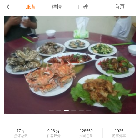
首页
服务
详情
口碑
77
9.96
分
128559
1925
个
点评总数
住客评分
浏览总量
游客分享