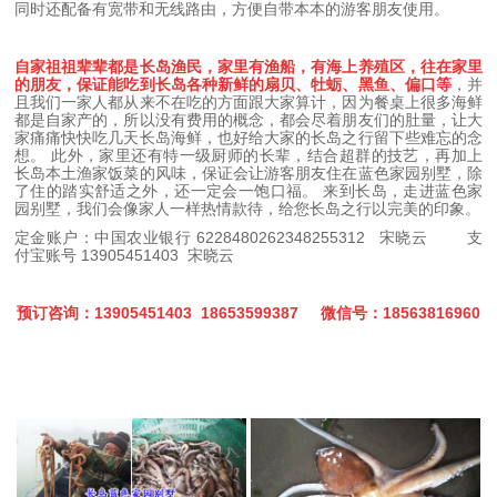
同时还配备有宽带和无线路由，方便自带本本的游客朋友使用。
自家祖祖辈辈都是长岛渔民，家里有渔船，有海上养殖区，往在家里
的朋友，保证能吃到长岛各种新鲜的扇贝、牡蛎、黑鱼、偏口等
，并
且我们一家人都从来不在吃的方面跟大家算计，因为餐桌上很多海鲜
都是自家产的，所以没有费用的概念，都会尽着朋友们的肚量，让大
家痛痛快快吃几天长岛海鲜，也好给大家的长岛之行留下些难忘的念
想。 此外，家里还有特一级厨师的长辈，结合超群的技艺，再加上
长岛本土渔家饭菜的风味，保证会让游客朋友住在蓝色家园别墅，除
了住的踏实舒适之外，还一定会一饱口福。 来到长岛，走进蓝色家
园别墅，我们会像家人一样热情款待，给您长岛之行以完美的印象。
定金账户：中国农业银行 6228480262348255312 宋晓云 支
付宝账号 13905451403 宋晓云
预订咨询：13905451403 18653599387 微信号：18563816960