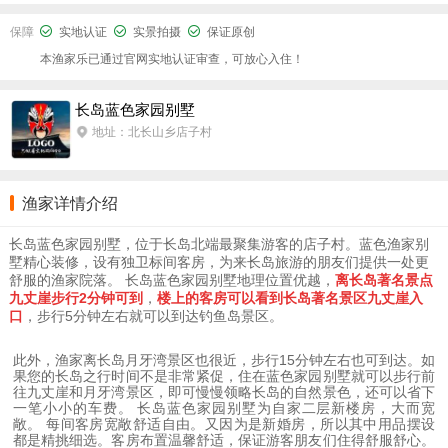
保障
实地认证
实景拍摄
保证原创
本渔家乐已通过官网实地认证审查，可放心入住！
长岛蓝色家园别墅
地址：北长山乡店子村
渔家详情介绍
长岛蓝色家园别墅，位于长岛北端最聚集游客的店子村。蓝色渔家别
墅精心装修，设有独卫标间客房，为来长岛旅游的朋友们提供一处更
舒服的渔家院落。 长岛蓝色家园别墅地理位置优越，
离长岛著名景点
九丈崖步行2分钟可到
，
楼上的客房可以看到长岛著名景区九丈崖入
口
，步行5分钟左右就可以到达钓鱼岛景区。
此外，渔家离长岛月牙湾景区也很近，步行15分钟左右也可到达。如
果您的长岛之行时间不是非常紧促，住在蓝色家园别墅就可以步行前
往九丈崖和月牙湾景区，即可慢慢领略长岛的自然景色，还可以省下
一笔小小的车费。 长岛蓝色家园别墅为自家二层新楼房，大而宽
敞。 每间客房宽敞舒适自由。又因为是新婚房，所以其中用品摆设
都是精挑细选。客房布置温馨舒适，保证游客朋友们住得舒服舒心。