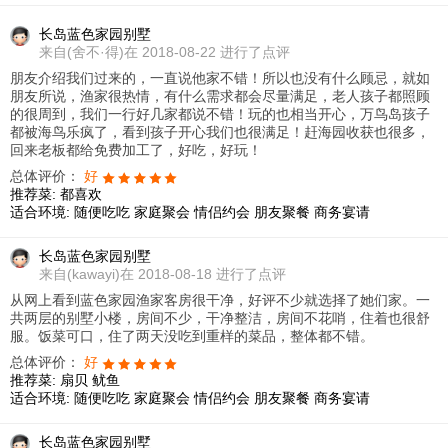
长岛蓝色家园别墅
来自
(舍不·得)在 2018-08-22 进行了点评
朋友介绍我们过来的，一直说他家不错！所以也没有什么顾忌，就如
朋友所说，渔家很热情，有什么需求都会尽量满足，老人孩子都照顾
的很周到，我们一行好几家都说不错！玩的也相当开心，万鸟岛孩子
都被海鸟乐疯了，看到孩子开心我们也很满足！赶海园收获也很多，
回来老板都给免费加工了，好吃，好玩！
总体评价：
好
推荐菜:
都喜欢
适合环境:
随便吃吃
家庭聚会
情侣约会
朋友聚餐
商务宴请
长岛蓝色家园别墅
来自
(kawayi)在 2018-08-18 进行了点评
从网上看到蓝色家园渔家客房很干净，好评不少就选择了她们家。一
共两层的别墅小楼，房间不少，干净整洁，房间不花哨，住着也很舒
服。饭菜可口，住了两天没吃到重样的菜品，整体都不错。
总体评价：
好
推荐菜:
扇贝
鱿鱼
适合环境:
随便吃吃
家庭聚会
情侣约会
朋友聚餐
商务宴请
长岛蓝色家园别墅