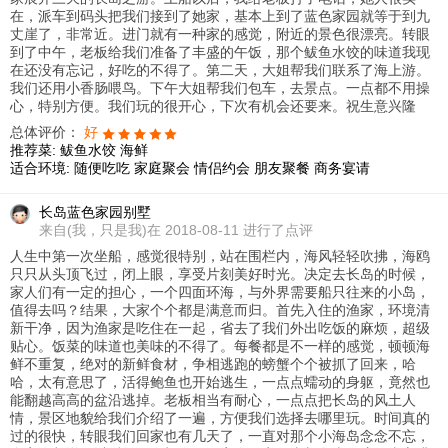
在，派车到码头把我们接到了她家，基本上到了蓝色家园就等于到九
丈崖了，非常近。进门就有一种家的感觉，附近的景色很漂亮。转眼
到了中午，老板给我们准备了丰盛的午饭，那个鲅鱼水饺的味道我现
在还没有忘记，好吃的不得了。第二天，大姐帮我们联系了海上游。
我们还用小香肠喂鸟。下午大姐帮我们包车，去景点。一点都不用操
心，特别方便。我们玩的很开心，下次有机会还要来。祝生意兴隆
总体评价：
好
推荐菜:
鲅鱼水饺
海鲜
适合环境:
随便吃吃
家庭聚会
情侣约会
朋友聚餐
商务宴请
长岛蓝色家园别墅
来自
(我，只是我)在 2018-08-11 进行了点评
人生中第一次坐船，感觉很特别，站在围栏内，海风轻轻吹拂，海鸥
只只从头顶飞过，闭上眼，享受片刻美好时光。决定去长岛的时候，
家人们有一定的担心，一个四面环海，与外界需要船只往来的小岛，
值得去吗？结果，大家个个都是满意而归。首先入住的渔家，环境清
新干净，因为渔家是吃住在一起，省去了我们外出吃饭的麻烦，超级
贴心。饭菜的味道也美味的不得了。每餐都是不一样的感觉，顿顿海
鲜不重复，绝对的新鲜食材，争相逃跑的螃蟹个个被抓了回来，哈
哈，太有意思了，活得鲍鱼也开始逃生，一点点蠕动的身躯，竟然也
能翻越高高的盆沿逃掉。老板相当有耐心，一点点把长岛的风土人
情，景区地貌给我们介绍了一遍，方便我们选择去哪里玩。时间真的
过的很快，转眼我们回家也有几天了，一直对那个小海岛念念不忘，