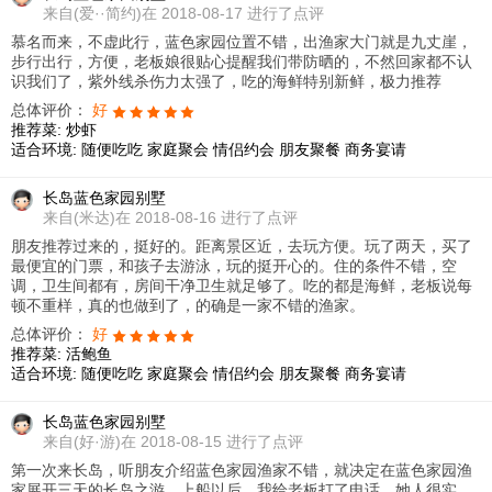
来自
(爱··简约)在 2018-08-17 进行了点评
慕名而来，不虚此行，蓝色家园位置不错，出渔家大门就是九丈崖，
步行出行，方便，老板娘很贴心提醒我们带防晒的，不然回家都不认
识我们了，紫外线杀伤力太强了，吃的海鲜特别新鲜，极力推荐
总体评价：
好
推荐菜:
炒虾
适合环境:
随便吃吃
家庭聚会
情侣约会
朋友聚餐
商务宴请
长岛蓝色家园别墅
来自
(米达)在 2018-08-16 进行了点评
朋友推荐过来的，挺好的。距离景区近，去玩方便。玩了两天，买了
最便宜的门票，和孩子去游泳，玩的挺开心的。住的条件不错，空
调，卫生间都有，房间干净卫生就足够了。吃的都是海鲜，老板说每
顿不重样，真的也做到了，的确是一家不错的渔家。
总体评价：
好
推荐菜:
活鲍鱼
适合环境:
随便吃吃
家庭聚会
情侣约会
朋友聚餐
商务宴请
长岛蓝色家园别墅
来自
(好·游)在 2018-08-15 进行了点评
第一次来长岛，听朋友介绍蓝色家园渔家不错，就决定在蓝色家园渔
家展开三天的长岛之游。上船以后，我给老板打了电话，她人很实