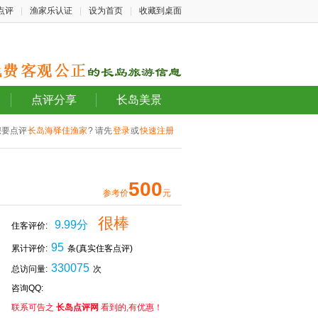
点评
|
渔家乐认证
|
设为首页
|
收藏到桌面
点评分享
长岛美景
想要点评
长岛海驿佳渔家
? 请先
登录
或
快速注册
500
参考价
元
很棒
9.99分
住客评价:
95
累计评价:
条(真实住客点评)
330075
总访问量:
次
咨询QQ:
联系可告之
长岛点评网
看到的,有优惠！