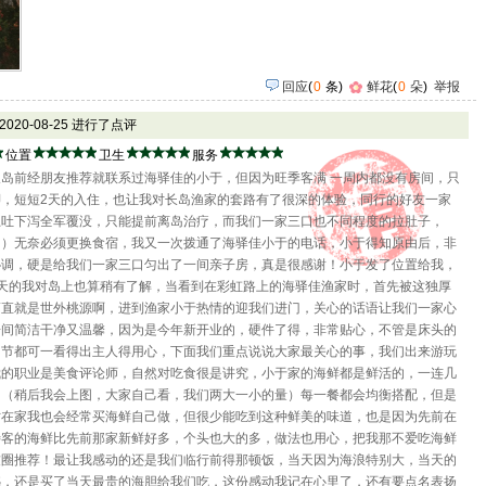
回应
(
0
条)
鲜花
(
0
朵
)
举报
 2020-08-25 进行了点评
位置
卫生
服务
岛前经朋友推荐就联系过海驿佳的小于，但因为旺季客满 一周内都没有房间，只
，短短2天的入住，也让我对长岛渔家的套路有了很深的体验，同行的好友一家
上吐下泻全军覆没，只能提前离岛治疗，而我们一家三口也不同程度的拉肚子，
了）无奈必须更换食宿，我又一次拨通了海驿佳小于的电话，小于得知原由后，非
协调，硬是给我们一家三口匀出了一间亲子房，真是很感谢！小于发了位置给我，
天的我对岛上也算稍有了解，当看到在彩虹路上的海驿佳渔家时，首先被这独厚
简直就是世外桃源啊，进到渔家小于热情的迎我们进门，关心的话语让我们一家心
房间简洁干净又温馨，因为是今年新开业的，硬件了得，非常贴心，不管是床头的
细节都可一看得出主人得用心，下面我们重点说说大家最关心的事，我们出来游玩
我的职业是美食评论师，自然对吃食很是讲究，小于家的海鲜都是鲜活的，一连几
，（稍后我会上图，大家自己看，我们两大一小的量）每一餐都会均衡搭配，但是
时在家我也会经常买海鲜自己做，但很少能吃到这种鲜美的味道，也是因为先前在
待客的海鲜比先前那家新鲜好多，个头也大的多，做法也用心，把我那不爱吃海鲜
友圈推荐！最让我感动的还是我们临行前得那顿饭，当天因为海浪特别大，当天的
憾，还是买了当天最贵的海胆给我们吃，这份感动我记在心里了，还有要点名表扬