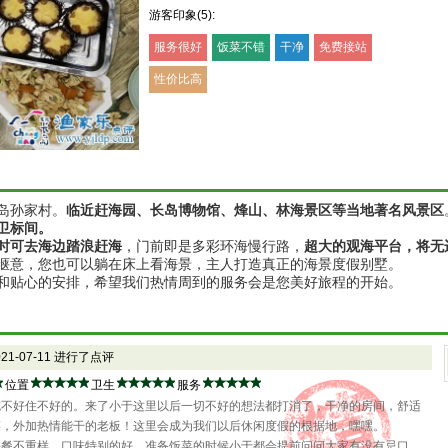
游客印象(5):
服务很好
饭菜不错
干净
免费接站
性价比高
岛孙家村。
临近赶海园、长岛博物馆、烽山、林海景区等当地著名风景区
卫标间。
时可去海边踏浪赶海
，门前即是多彩环海慢行路，
超大的观海平台，将无
惬意，您也可以躺在床上看海景，主人打造真正的海景度假别墅。
和贴心的安排，希望我们热情周到的服务会是您美好旅程的开始。
021-07-11 进行了点评
位置
卫生
服务
吃不好住不好的。来了小于这里以后一切不好的想法都打消了，干净的房间，舒适
菜，外加热情能干的老板！这里会成为我们以后休闲度假的根据地，嘿嘿。
每餐不重样，口味特别的好。准备饭菜的时候小于都会提前问问大家有没有忌口