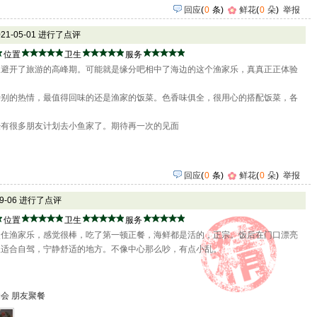
回应
(
0
条)
鲜花
(
0
朵
)
举报
021-05-01 进行了点评
位置
卫生
服务
天避开了旅游的高峰期。可能就是缘分吧相中了海边的这个渔家乐，真真正正体验
特别的热情，最值得回味的还是渔家的饭菜。色香味俱全，很用心的搭配饭菜，各
经有很多朋友计划去小鱼家了。期待再一次的见面
回应
(
0
条)
鲜花
(
0
朵
)
举报
-09-06 进行了点评
位置
卫生
服务
次住渔家乐，感觉很棒，吃了第一顿正餐，海鲜都是活的，正宗。饭后在门口漂亮
里适合自驾，宁静舒适的地方。不像中心那么吵，有点小乱。
约会
朋友聚餐