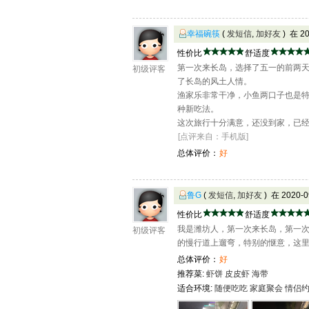
幸福碗筷
(
发短信
,
加好友
) 在 2
性价比
舒适度
第一次来长岛，选择了五一的前两
初级评客
了长岛的风土人情。
渔家乐非常干净，小鱼两口子也是
种新吃法。
这次旅行十分满意，还没到家，已
[点评来自：手机版]
总体评价：
好
鲁G
(
发短信
,
加好友
) 在 2020
性价比
舒适度
我是潍坊人，第一次来长岛，第一
初级评客
的慢行道上遛弯，特别的惬意，这
总体评价：
好
推荐菜:
虾饼
皮皮虾
海带
适合环境:
随便吃吃
家庭聚会
情侣