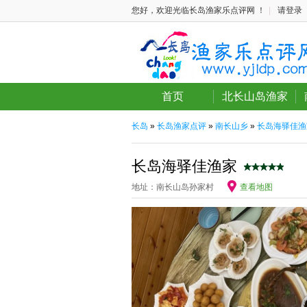
您好，欢迎光临长岛渔家乐点评网 ！
|
请登录
首页
北长山岛渔家
长岛
»
长岛渔家点评
»
南长山乡
»
长岛海驿佳渔
长岛海驿佳渔家
地址：南长山岛孙家村
查看地图