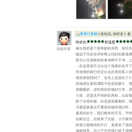
果果口香糖
(
发短信
,
加好友
) 在
性价比
舒适度
缘分真的是个很奇妙的东西，前往长
初级评客
能迫于无奈在评价网上找到别家落脚
因为入住渔家的饮食海鲜不干净，
（在这里就不点出这个渔家的名字
常热情的跟已经定出去的房间客人
很容易就找到了，在岛上也游玩了2
的地理位置和满院子的花所吸引，
里暖暖的，进到房间安顿好行李，
小花，还是洗手间的吹风机，出处
除了住得舒服，吃也是很重要的，
天都是换着法不重复的做给我们吃
量真的好大，我们根本吃不完，平
别家住过，自然有了比较，小于家
的老公都激动到不行，直接发了朋
海鲜很贵，但小于不想我们留下遗