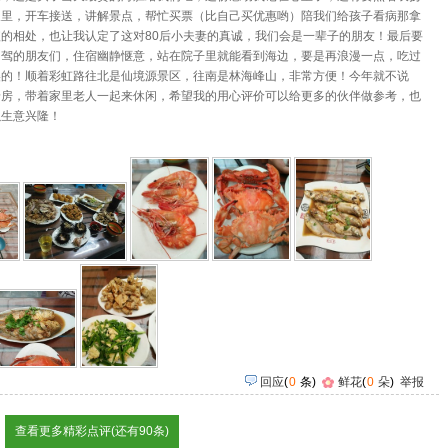
天里，开车接送，讲解景点，帮忙买票（比自己买优惠哟）陪我们给孩子看病那拿
的相处，也让我认定了这对80后小夫妻的真诚，我们会是一辈子的朋友！最后要
自驾的朋友们，住宿幽静惬意，站在院子里就能看到海边，要是再浪漫一点，吃过
美的！顺着彩虹路往北是仙境源景区，往南是林海峰山，非常方便！今年就不说
景房，带着家里老人一起来休闲，希望我的用心评价可以给更多的伙伴做参考，也
以生意兴隆！
回应
(
0
条)
鲜花
(
0
朵
)
举报
查看更多精彩点评(还有90条)