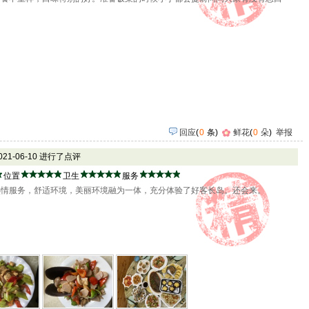
回应
(
0
条)
鲜花
(
0
朵
)
举报
2021-06-10 进行了点评
位置
卫生
服务
热情服务，舒适环境，美丽环境融为一体，充分体验了好客长岛。还会来。