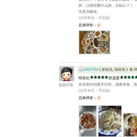
的，口味轻重什么的，太贴心了！
生意兴隆哈
[点评来自：手机版]
总体评价：
好
166375xl
(
发短信
,
加好友
) 在 
性价比
舒适度
长岛美好的两天行程，渔家美食，
初级评客
[点评来自：手机版]
总体评价：
好