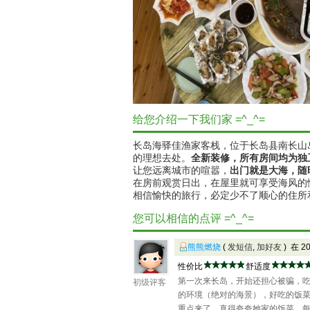
给您介绍一下我们家 =^_^=
长岛海驿
佳
渔家客栈，位于长岛县南长山
的理想去处。
全新装修，所有房间均为独
让您远离城市的喧嚣，
出门就是大海，随
在房前观赏日出，在屋里就可享受海风的
相信愉快的旅行，必定少不了顺心的住所
您可以相信的点评 =^_^=
熊熊燃烧
(
发短信
,
加好友
) 在 2
性价比
舒适度
第一次来长岛，开始还担心被骗，
初级评客
的环境（绝对的海景），好吃的饭
重点来了，真得夸夸她家的饭菜，