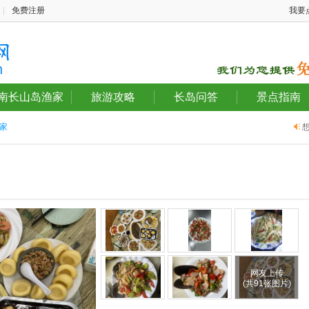
|
免费注册
我要
南长山岛渔家
旅游攻略
长岛问答
景点指南
家
网友上传
(共91张图片)