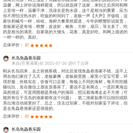
温馨，网上评价说海鲜霸道，所以就选择了这家，来到之后房间和网
上宣传一样，温馨干净，洗澡全是热水器，这个是相当的重要，应为
你不用怕没热水的，吃饭的时间到了，老板一声【大声】开饭啦，这
家伙和喊号一样，哈哈。海鲜大餐果然霸道，今年的螃蟹听说挺贵，
老板家还是有地，螃蟹，皮皮虾，鲍鱼，大虾，扇贝，等太多了。吃
的是相当的满意。自家蒸的大馒头，花卷，真是好吃。和网上描述的
一样一样的。真好。
总体评价：
好
长岛魚鱻巷乐园
来自
(芒果渴慕)在 2021-07-26 进行了点评
刚从长岛回来，去之前挑客栈，对比后发现鱼鱻巷渔家不错。这不上
周在他们家住了几天，老板豪爽，老板娘贤惠，家里小宝宝可爱，环
境舒服，价格实在，饮食可口足量，每顿上不同的海鲜，每天吃吃睡
睡玩玩，发在微信上朋友羡慕坏了。要说不足有两点，一是距离海边
虽然很近，可是周围都是养殖户的海田，想沿着海滩走走不方便（可
能所有位于北岛的渔家都有这个问题），第二渔家如果可以组织或联
系出海活动就更好了。总之，没去过别家，不能对别家妄下评论，但
是去鱼鱻巷渔家还是很值的。
总体评价：
好
长岛魚鱻巷乐园