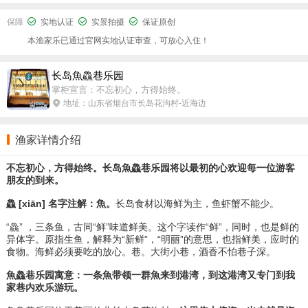
保障
实地认证
实景拍摄
保证原创
本渔家乐已通过官网实地认证审查，可放心入住！
长岛魚鱻巷乐园
掌柜宣言：不忘初心，方得始终。
地址：山东省烟台市长岛花沟村-近海边
渔家详情介绍
不忘初心，方得始终。长岛魚鱻巷乐园将以最初的心欢迎每一位游客
朋友的到来。
鱻 [xiān]
名字注解：魚。
长岛食材以海鲜为主，鱼虾蟹不能少。
“鱻” ，三条鱼，古同“鲜”味道鲜美。这个字读作“鲜”，同时，也是鲜的
异体字。原指生鱼，解释为“新鲜”，“明丽”的意思，也指鲜美，应时的
食物。海鲜必须要吃的放心。
巷。大街小巷，酒香不怕巷子深。
魚鱻巷乐园寓意：一条魚带领一群魚来到港湾，到这港湾又专门到我
家巷内欢乐游玩。