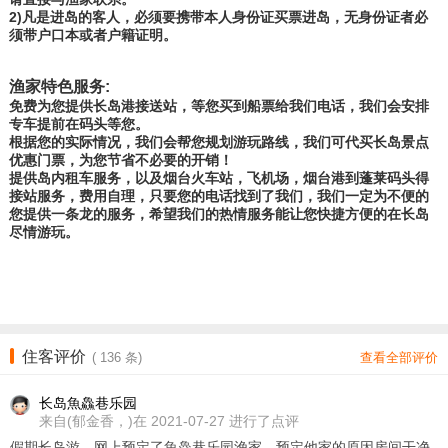
2)凡是进岛的客人，必须要携带本人身份证买票进岛，无身份证者必
须带户口本或者户籍证明。
渔家特色服务:
免费为您提供长岛港接送站，等您买到船票给我们电话，我们会安排
专车提前在码头等您。
根据您的实际情况，我们会帮您规划游玩路线，我们可代买长岛景点
优惠门票，为您节省不必要的开销！
提供岛内租车服务，以及烟台火车站，飞机场，烟台港到蓬莱码头得
接站服务，费用自理，只要您的电话找到了我们，我们一定为不便的
您提供一条龙的服务，希望我们的热情服务能让您快捷方便的在长岛
尽情游玩。
住客评价
(
136
条)
查看全部评价
长岛魚鱻巷乐园
来自
(郁金香，)在 2021-07-27 进行了点评
假期长岛游，网上预定了魚鱻巷乐园渔家，预定他家的原因房间干净