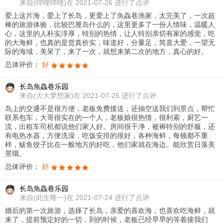
来自
(哔哩哔哩)在 2021-07-26 进行了点评
爱上这片海，爱上了长岛，更爱上了魚鱻巷渔家，太完美了，一次超
棒的旅游体验，比较巴厘岛什么的，这里更多了一份人情味，温暖人
心，这里的人朴实淳厚，特别的热情，让人特别亲切有家的感觉，吃
的大海鲜，也真的是货真价实，味道好，分量足，简直大爱，一望无
际的海域，美呆了，来了一次，就想来第二次的地方，真心的好。
总体评价：
好
长岛魚鱻巷乐园
来自
(大大梦想家)在 2021-07-25 进行了点评
岛上的交通不是很方便，老板免费接送，还抽空送我们到景点，帮忙
联系包车，大哥很实在的一个人，老板娘很热情，很利索，厨艺一
流，出租车司机都说他们家人好。房间很干净，被褥特别的舒服，还
有电热水器，方便洗澡，吃饭安排的很好，各种海鲜，每顿都不重
样，鲅鱼饺子比在一般地方的好吃，他们家就在海边。能欣赏日落美
景哦。
总体评价：
好
长岛魚鱻巷乐园
来自
(此生唯一)在 2021-07-24 进行了点评
婚后的第一次旅游，选择了长岛，亲爱的喜欢海，也喜欢吃海鲜，就
来了，提前预定好的一切，到的时候，老板已经早早的等着接我们