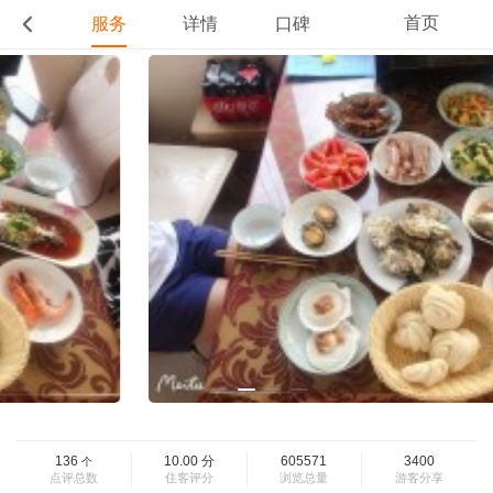
首页
服务
详情
口碑
136
10.00
分
605571
3400
个
点评总数
住客评分
浏览总量
游客分享