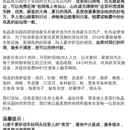
魚鱻巷乐园位于美丽的北长山岛花沟村，
这里依山傍海，出去就是海
边，可以免费赶海“忽闻海上有仙山，山在虚无缥缈间”这里环境清新
安静，优美。蔚蓝的大海，夏日的清风，是度假避暑游泳纳凉的好地
方。早上登山能看到日出，傍晚海边能看到日落。朝雾或晚霞中的长
岛真的如仙境一般。
魚鱻巷乐园四星级渔家乐并被评选为长岛渔家乐示范户，长岛金牌渔
家乐，为了给游客提供更优质更优雅的居住环境，2018年重新修整，
全新设施，新潮高档的装修，给人豪华舒适的感觉。
如果对我们的环
境、服务不满意，您可以拒绝付款。
渔家共有10个房间，可同时容纳28人入住，以夫妻间，家庭间为主，
每个房间都有独立的卫生间、液晶电视、24小时热水、吹风机等实施
设备，并提供免费WIFI方便客人畅享网络。
地道的渔家饭菜：扇贝，牡蛎，螃蟹，皮皮虾，红虾，板虾，鲍鱼，
海胆，海螺，寄居蟹，江瑶贝，各种贻贝，蛤，黑鱼等各种鱼类。
主食有:米饭，海菜包子，鲅鱼水饺，虾酱饼子，馒头等。
我们深知，信誉是我们生存之根本，诚实待客、厚道做人是我们
魚鱻
巷乐园
的经营理念，我们将以最真挚的热情和服务欢迎每一位朋友的
到来。
温馨提示：
1)请不要听信车站码头拉客人的"美言"，避免中介提成，服务缩水，
请直接与渔家联系。