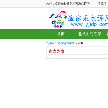
您好，欢迎光临长岛渔家乐点评网 ！
|
请登录
首页
北长山岛渔家
首页
»
长岛诚慧渔家乐
» 留言
留言列表