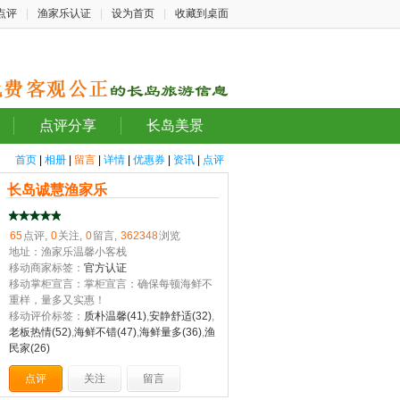
点评
|
渔家乐认证
|
设为首页
|
收藏到桌面
点评分享
长岛美景
首页
|
相册
|
留言
|
详情
|
优惠券
|
资讯
|
点评
长岛诚慧渔家乐
65
点评,
0
关注,
0
留言,
362348
浏览
地址：渔家乐温馨小客栈
移动商家标签：
官方认证
移动掌柜宣言：掌柜宣言：确保每顿海鲜不
重样，量多又实惠！
移动评价标签：
质朴温馨(41)
,
安静舒适(32)
,
老板热情(52)
,
海鲜不错(47)
,
海鲜量多(36)
,
渔
民家(26)
点评
关注
留言