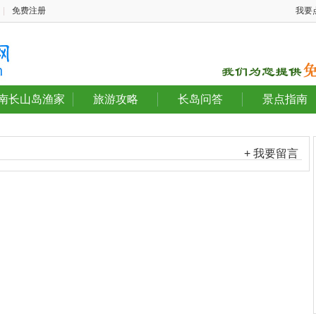
|
免费注册
我要
南长山岛渔家
旅游攻略
长岛问答
景点指南
+ 我要留言