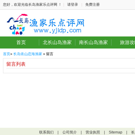
您好，欢迎光临长岛渔家乐点评网 ！
|
请登录
|
免费注册
首页
北长山岛渔家
南长山岛渔家
旅游攻
首页
»
长岛依山恋海渔家
» 留言
留言列表
联系我们
|
公司简介
|
营业执照
|
Sitemap
|
长