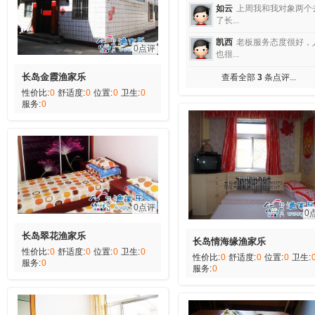
如云
上周我和我对象两个
了长...
凯西
老板服务态度很好，
0点评
也很...
长岛金霞渔家乐
查看全部
3
条点评...
性价比:
0
舒适度:
0
位置:
0
卫生:
0
服务:
0
0点评
0
长岛翠花渔家乐
长岛情海缘渔家乐
性价比:
0
舒适度:
0
位置:
0
卫生:
0
性价比:
0
舒适度:
0
位置:
0
卫生:
服务:
0
服务:
0