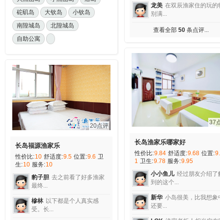
龙美
在双辰渔家住的玩的
砣矶岛
大钦岛
小钦岛
别满...
南隍城岛
北隍城岛
查看全部
50
条点评...
自助公寓
37
20点评
长岛渔家乐哪家好
长岛福源渔家乐
性价比:
9.84
舒适度:
9.68
位置:
9
性价比:
10
舒适度:
9.5
位置:
9.6
卫
1
卫生:
9.78
服务:
9.95
生:
10
服务:
10
小小鱼儿
经过朋友介绍了
豹子胆
去之前看了好多渔家
到的这个...
最终...
新华
小岛很美，比我想象
槮林
以下都是个人真实感
还要...
受。长...