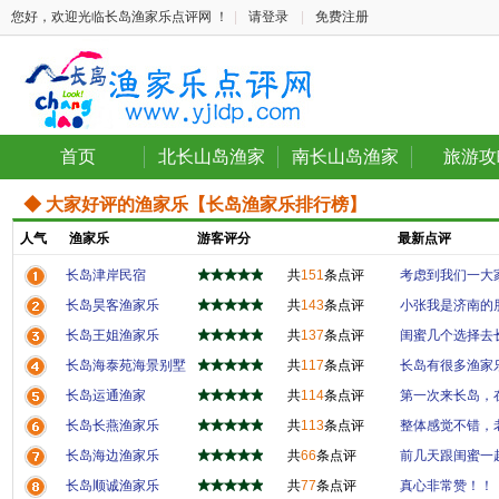
您好，欢迎光临长岛渔家乐点评网 ！
|
请登录
|
免费注册
首页
北长山岛渔家
南长山岛渔家
旅游攻
◆ 大家好评的渔家乐【长岛渔家乐排行榜】
人气
渔家乐
游客评分
最新点评
长岛津岸民宿
共
151
条点评
考虑到我们一大家
长岛昊客渔家乐
共
143
条点评
小张我是济南的朋
长岛王姐渔家乐
共
137
条点评
闺蜜几个选择去长
长岛海泰苑海景别墅
共
117
条点评
长岛有很多渔家乐
长岛运通渔家
共
114
条点评
第一次来长岛，在
长岛长燕渔家乐
共
113
条点评
整体感觉不错，老
长岛海边渔家乐
共
66
条点评
前几天跟闺蜜一起
长岛顺诚渔家乐
共
77
条点评
真心非常赞！！！