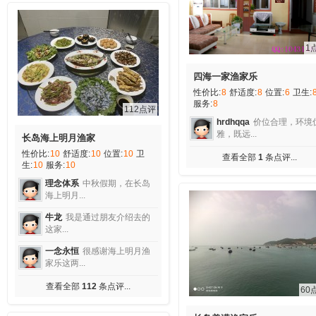
1
四海一家渔家乐
性价比:
8
舒适度:
8
位置:
6
卫生:
服务:
8
112点评
hrdhqqa
价位合理，环境
雅，既远...
长岛海上明月渔家
性价比:
10
舒适度:
10
位置:
10
卫
查看全部
1
条点评...
生:
10
服务:
10
理念体系
中秋假期，在长岛
海上明月...
牛龙
我是通过朋友介绍去的
这家...
一念永恒
很感谢海上明月渔
家乐这两...
查看全部
112
条点评...
60