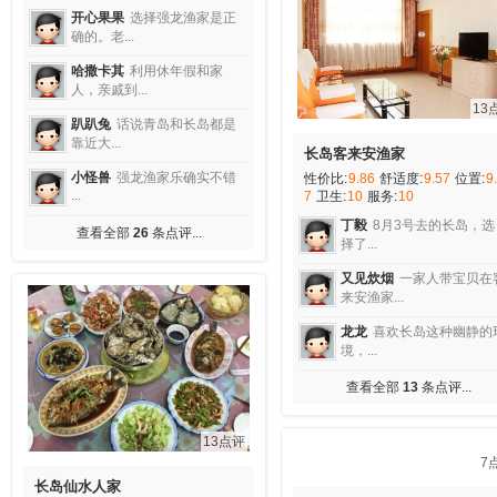
开心果果
选择强龙渔家是正
确的。老...
哈撒卡其
利用休年假和家
人，亲戚到...
13
趴趴兔
话说青岛和长岛都是
靠近大...
长岛客来安渔家
小怪兽
强龙渔家乐确实不错
性价比:
9.86
舒适度:
9.57
位置:
9
...
7
卫生:
10
服务:
10
丁毅
8月3号去的长岛，选
查看全部
26
条点评...
择了...
又见炊烟
一家人带宝贝在
来安渔家...
龙龙
喜欢长岛这种幽静的
境，...
查看全部
13
条点评...
13点评
长岛仙水人家