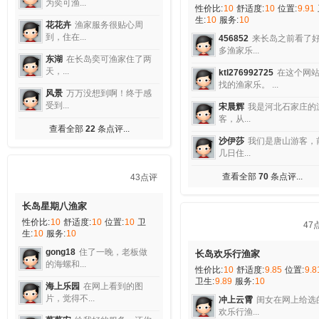
左洛
从长岛回来我还在怀念
长岛扬帆远航渔家
大海...
性价比:
10
舒适度:
9.79
位置:
9.8
卫生:
10
服务:
10
水晶珊瑚
三天的长岛之行！
完美～在...
米菲
经朋友介绍，我们六
从上...
微微笑倾城
前几天去了趟长
岛，我们一...
基亚
到了扬帆远航渔家感
很不...
查看全部
48
条点评...
樱桃小丸子
同事推荐的来
帆远航渔家...
顾虎
选择扬帆远航渔家是
确的...
查看全部
29
条点评...
22点评
长岛奕可渔家乐
性价比:
10
舒适度:
9.82
位置:
9.73
卫生:
10
服务:
9.82
一决高下
我们的长岛之行因
70