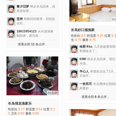
黎夕旧梦
刚从长岛回来，虽
然是短暂...
坚持
刚刚回到家里，回想起
8
在长...
长岛好口福渔家
18615954123
从长源渔家
性价比:
9.5
舒适度:
9.25
位置:
9
刚回来，因为有...
生:
9.75
服务:
9.75
查看全部
11
条点评...
哈斯卡ka
几天前趁着假期
和朋友去了...
KIMI
刚从长岛回来，现在
水游...
半心人
和朋友去玩了2天
不得不...
一饮而尽
长岛整体比我想
的要好，...
26点评
查看全部
8
条点评...
长岛强龙渔家乐
性价比:
9.77
舒适度:
9.54
位置:
9.2
3
卫生:
9.92
服务:
9.85