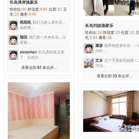
长岛津岸渔家乐
性价比:
10
舒适度:
9.93
位置:
10
卫
33
生:
10
服务:
9.98
吼吼吼
我们几家人来长岛，
长岛刘姐渔家乐
玩的很...
性价比:
10
舒适度:
10
位置:
10
卫
烟花
我们第一次来长岛，以
生:
9.94
服务:
10
前都...
遨游
很早就想来长岛，一
没时...
aizaishan
长岛真的是太美
了，以前出...
艾乐
五个字形容刘姐家！
万没...
查看全部
87
条点评...
查看全部
33
条点评...
31