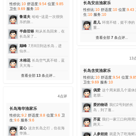
性价比:
10
舒适度:
9.54
位置:
9.85
卫生:
9.69
服务:
10
鲁道夫
哈哈~这是一次很快
7
乐的旅...
半曲弦铩
刚从长岛回来，在
长岛安吉渔家乐
长岛呆了...
性价比:
10
舒适度:
10
位置:
9.43
生:
10
服务:
10
颠峰
7月8日到达长岛，进
仙水...
星儿
环境不错，挺干净的
重...
木棉花
长岛空气真不错，蓝
天大海...
查看全部
7
条点评...
查看全部
13
条点评...
13
4点评
长岛含笑渔家乐