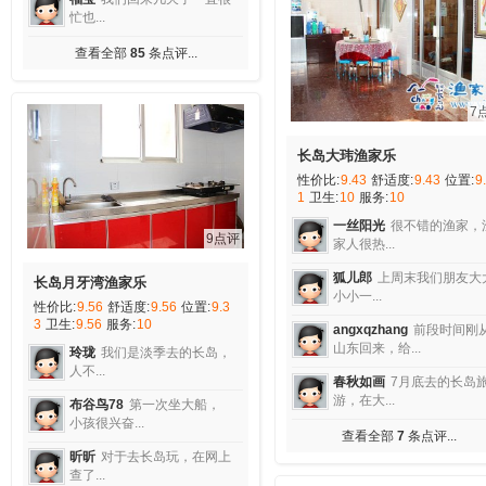
忙也...
查看全部
85
条点评...
7
长岛大玮渔家乐
性价比:
9.43
舒适度:
9.43
位置:
9
1
卫生:
10
服务:
10
一丝阳光
很不错的渔家，
9点评
家人很热...
狐儿郎
上周末我们朋友大
长岛月牙湾渔家乐
小小一...
性价比:
9.56
舒适度:
9.56
位置:
9.3
3
卫生:
9.56
服务:
10
angxqzhang
前段时间刚
山东回来，给...
玲珑
我们是淡季去的长岛，
人不...
春秋如画
7月底去的长岛
游，在大...
布谷鸟78
第一次坐大船，
小孩很兴奋...
查看全部
7
条点评...
昕昕
对于去长岛玩，在网上
查了...