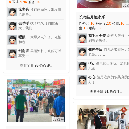
8
卫生:
9.96
服务:
10
51
徐老头
预订雨涵家，出发前
也是各...
长岛皓月渔家乐
去呼呼
找了很久订的雨涵
性价比:
10
舒适度:
10
位置:
10
卫
家，我们...
生:
10
服务:
10
鸡毛当令箭
老板人很好，
嗯额
一大早来点评了。老板
到就好热情...
和老...
牧神午后
前几天带着家人
刮刮乐
美丽渔村，真的可以
长岛玩，...
享受一...
O记
说真的出来玩一次真
查看全部
93
条点评...
只图...
心心
皓月渔家的饭菜真的
好了...
查看全部
51
条点评...
87点评