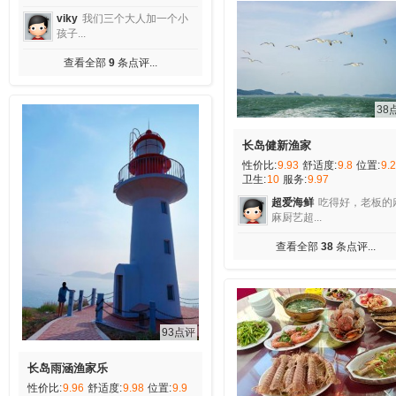
viky
我们三个大人加一个小
孩子...
查看全部
9
条点评...
38
长岛健新渔家
性价比:
9.93
舒适度:
9.8
位置:
9.
卫生:
10
服务:
9.97
超爱海鲜
吃得好，老板的
麻厨艺超...
查看全部
38
条点评...
93点评
长岛雨涵渔家乐
性价比:
9.96
舒适度:
9.98
位置:
9.9