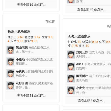
47
长岛欢乐行渔家
性价比:
10
舒适度:
9.85
位置:
9.8
卫生:
9.89
服务:
10
43点评
冲上云霄
闺女在网上给选
欢乐行渔...
长岛星期八渔家
卡萨诺
长岛真不错，在欢
性价比:
10
舒适度:
10
位置:
10
卫
生:
10
服务:
10
行渔家...
gong18
住了一晚，老板做
摩卡
呆在烟台2年多一直
的海螺和...
能去...
海上乐园
在网上看到的图
查看全部
47
条点评...
片，觉得不...
薇薇安
给我好的服务，还你
好的评...
蒙娜丽莎
到了新地方，却完
全没有陌...
查看全部
43
条点评...