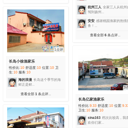
杭州三人
全家三人从杭州
驾到扬州...
安安
感谢桃园渔家的热情
务！...
查看全部
6
条点评...
1点评
长岛小徐渔家乐
性价比:
10
舒适度:
10
位置:
10
卫
生:
10
服务:
10
海的浪漫
长岛这个季节的海
鲜正是鲜...
3
查看全部
1
条点评...
长岛亿家渔家乐
性价比:
9.33
舒适度:
10
位置:
9.3
卫生:
10
服务:
10
sina163
档次比较高，我
欢你们家...