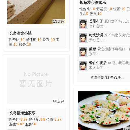
长岛爱心渔家乐
性价比:
10
舒适度:
10
位置:
10
卫
生:
10
服务:
10
芒果布丁
夏日游长岛，怎
13点评
个舒心惬...
长岛渔舍小镇
时光沙漏
来长岛之前真没
性价比:
10
舒适度:
10
位置:
10
卫
费心思，...
生:
10
服务:
10
苏娜
爱心渔家环境很好，
别干...
爱在午夜后
年假，我和我
家人去了，...
查看全部
31
条点评...
60点评
长岛福海渔家乐
性价比:
9.97
舒适度:
9.8
位置:
9.87
卫生:
9.97
服务:
10
17