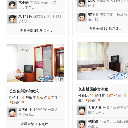
LOK
渔家老板人相当实在
桃小妖
在福源渔家住了3
住可...
天，非常...
馨怡
跟同学大家一起进岛
风车转转
这次旅行我们计划
游。我...
了好久，...
查看全部
37
条点评...
查看全部
20
条点评...
6
1点评
长岛桃园静舍渔家
长岛金利达渔家乐
性价比:
10
舒适度:
9.67
位置:
10
性价比:
10
舒适度:
8
位置:
8
卫生:
1
生:
10
服务:
10
0
服务:
10
大雪大雪
长岛之旅既充实
天天向上
15号我们一家人
愉快，这...
去了长岛...
甲胺磷
当我离开长岛回到
查看全部
1
条点评...
市生活...