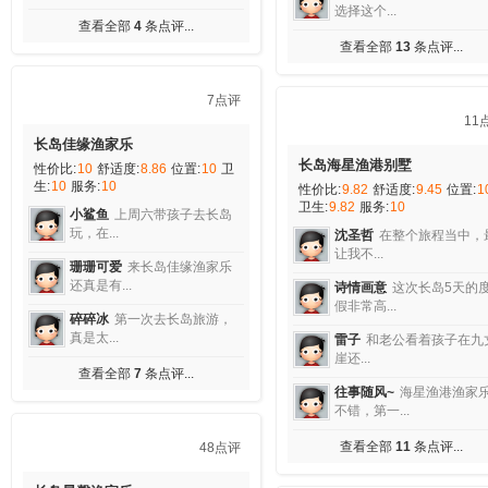
长岛海华渔家乐
性价比:
10
舒适度:
9.54
位置:
9.8
卫生:
9.69
服务:
10
性价比:
9.2
舒适度:
8.8
位置:
9.6
卫
生:
9.6
服务:
9.6
偶爱
这个周末跟几个退休
老朋...
蓝心
这次长岛之行，住在海
华渔...
爱的物语
我们2号到的长
岛，到了蓬...
查看全部
4
条点评...
芥蓝
我们一家三口利用周
两天...
人参娃娃
就是为了吃海鲜
选择这个...
查看全部
13
条点评...
7点评
长岛佳缘渔家乐
性价比:
10
舒适度:
8.86
位置:
10
卫
生:
10
服务:
10
11
小鲨鱼
上周六带孩子去长岛