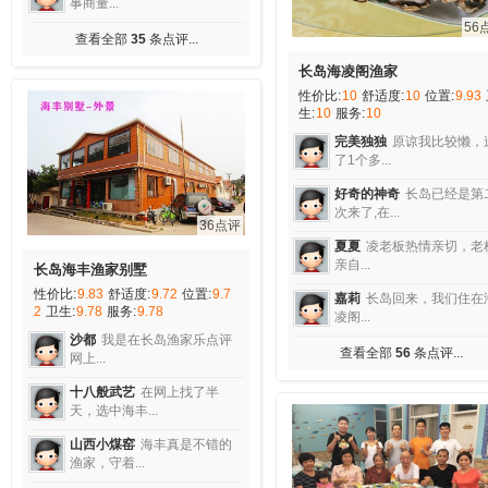
事商量...
56
查看全部
35
条点评...
长岛海凌阁渔家
性价比:
10
舒适度:
10
位置:
9.93
生:
10
服务:
10
完美独独
原谅我比较懒，
了1个多...
好奇的神奇
长岛已经是第
次来了,在...
36点评
夏夏
凌老板热情亲切，老
亲自...
长岛海丰渔家别墅
性价比:
9.83
舒适度:
9.72
位置:
9.7
嘉莉
长岛回来，我们住在
2
卫生:
9.78
服务:
9.78
凌阁...
沙都
我是在长岛渔家乐点评
查看全部
56
条点评...
网上...
十八般武艺
在网上找了半
天，选中海丰...
山西小煤窑
海丰真是不错的
渔家，守着...