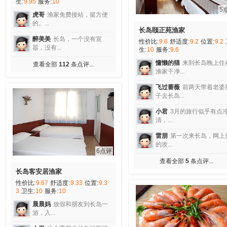
生:
9.95
服务:
10
5
虎哥
渔家免费接站，挺方便
的。...
长岛颐正苑渔家
醉美美
长岛，一个没有宣
性价比:
9.6
舒适度:
9.2
位置:
9.2
嚣，没有...
生:
10
服务:
9.6
慵懒的猫
来到长岛晚上住
查看全部
112
条点评...
渔家干净...
飞过蔷薇
前两天带着老婆
子去长岛...
小君
3月的旅行似乎有点
清，...
雷朋
第一次来长岛，网上
的攻...
6点评
查看全部
5
条点评...
长岛客安居渔家
性价比:
9.67
舒适度:
9.33
位置:
9.3
3
卫生:
10
服务:
10
晨晨妈
放假和朋友到长岛一
游，入...