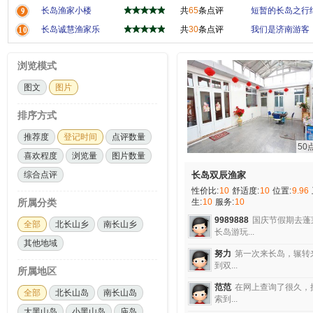
长岛渔家小楼
共
65
条点评
短暂的长岛之行结
长岛诚慧渔家乐
共
30
条点评
我们是济南游客，
浏览模式
图文
图片
排序方式
推荐度
登记时间
点评数量
50
喜欢程度
浏览量
图片数量
综合点评
长岛双辰渔家
性价比:
10
舒适度:
10
位置:
9.96
所属分类
生:
10
服务:
10
9989888
国庆节假期去蓬
全部
北长山乡
南长山乡
长岛游玩...
其他地域
努力
第一次来长岛，辗转
到双...
所属地区
范范
在网上查询了很久，
全部
北长山岛
南长山岛
索到...
大黑山岛
小黑山岛
庙岛