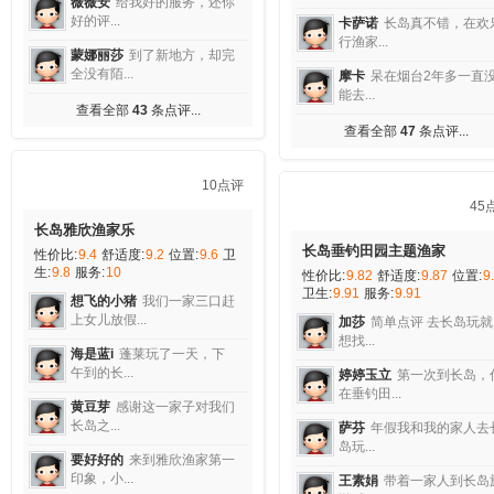
为奕可渔...
花花卉
渔家服务很贴心周
长岛晨倩渔家乐
到，住在...
性价比:
10
舒适度:
10
位置:
9.91
生:
10
服务:
10
东湖
在长岛奕可渔家住了两
天，...
456852
来长岛之前看了
多渔家乐...
风景
万万没想到啊！终于感
受到...
ktl276992725
在这个网
找的渔家乐。 ...
查看全部
22
条点评...
宋晨辉
我是河北石家庄的
客，从...
沙伊莎
我们是唐山游客，
几日住...
查看全部
70
条点评...