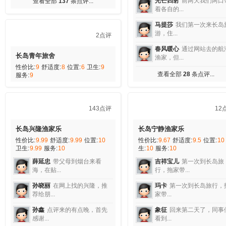
8
查看全部
10
条点评...
长岛天涯渔家乐
性价比:
10
舒适度:
9.25
位置:
9.5
生:
9.75
服务:
10
浅笑云舒
这次长岛游一共
天时间，...
Alias
长岛天涯渔家乐，
们就有...
78点评
枫香树叶
前几天我们全家
去长岛自...
长岛小武渔家乐
性价比:
9.69
舒适度:
9.67
位置:
9.6
小麦兜
悠悠的云里有淡淡
4
卫生:
9.62
服务:
9.92
诗，淡...
黑山老妖
长岛我是第二次
查看全部
8
条点评...
来，第一次...
小激动
小武渔家离景区九丈
崖都很...
亲飒飒
我们是在网上看到的
长岛小...