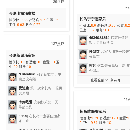
45
长岛垂钓田园主题渔家
性价比:
9.82
舒适度:
9.87
位置:
9
卫生:
9.91
服务:
9.91
加莎
简单点评 去长岛玩就
想找...
婷婷玉立
第一次到长岛，
在垂钓田...
10点评
萨芬
年假我和我的家人去
岛玩...
长岛雅欣渔家乐
性价比:
9.4
舒适度:
9.2
位置:
9.6
卫
王素娟
带着一家人到长岛
生:
9.8
服务:
10
游 来...
想飞的小猪
我们一家三口赶
查看全部
45
条点评...
上女儿放假...
海是蓝i
蓬莱玩了一天，下
午到的长...
黄豆芽
感谢这一家子对我们
长岛之...
要好好的
来到雅欣渔家第一
印象，小...