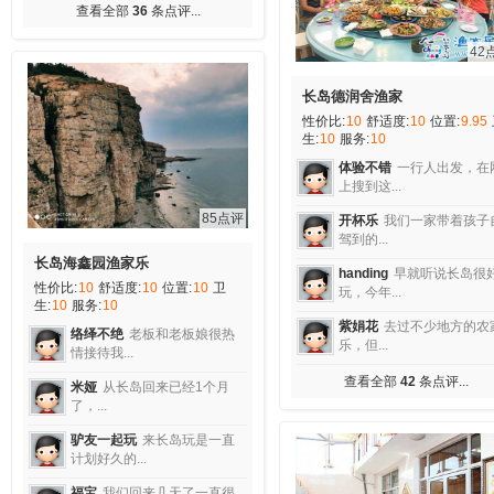
查看全部
36
条点评...
42
长岛德润舍渔家
性价比:
10
舒适度:
10
位置:
9.95
生:
10
服务:
10
体验不错
一行人出发，在
上搜到这...
85点评
开杯乐
我们一家带着孩子
驾到的...
长岛海鑫园渔家乐
handing
早就听说长岛很
性价比:
10
舒适度:
10
位置:
10
卫
玩，今年...
生:
10
服务:
10
紫娟花
去过不少地方的农
络绎不绝
老板和老板娘很热
乐，但...
情接待我...
查看全部
42
条点评...
米娅
从长岛回来已经1个月
了，...
驴友一起玩
来长岛玩是一直
计划好久的...
福宝
我们回来几天了一直很