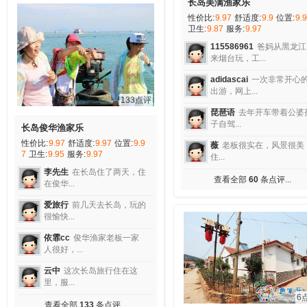
长岛美满渔家乐
性价比:
9.97
舒适度:
9.9
位置:
9.9
卫生:
9.87
服务:
9.97
115586961
爸妈从黑龙江
来烟台玩，工...
adidascai
一次非常开心
出游，网上...
133点评
琵琶语
去年开车带着公婆
子自驾...
长岛俊华渔家乐
性价比:
9.97
舒适度:
9.97
位置:
9.9
薇
老板很实在，风景很美
7
卫生:
9.95
服务:
9.97
住...
李先生
在长岛住了两天，住
查看全部
60
条点评...
在俊华...
爱旅行
前几天去长岛，玩的
很愉快...
依霏cc
俊华渔家老板一家
人很好，...
云中
这次长岛旅行住在这
里，服...
6
查看全部
133
条点评...