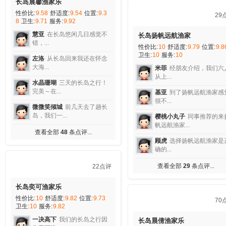
玩，在...
长岛海星渔港别墅
性价比:
9.82
舒适度:
9.45
位置:
1
珊珊可爱
来长岛佳缘渔家乐
卫生:
9.82
服务:
10
还真是有...
沈圣哲
在整个旅程当中，
碎碎冰
第一次去长岛旅游，
让我不...
真是太...
诗情画意
这次长岛5天的
查看全部
7
条点评...
假非常高...
雷子
和老公看着孩子在九
崖还...
往事随风~
海星渔港渔家
不错，第一...
查看全部
11
条点评...
48点评
长岛晨馨渔家乐
性价比:
9.58
舒适度:
9.54
位置:
9.3
8
卫生:
9.71
服务:
9.92
慧亚
在长岛悠闲几日感觉不
29
错，...