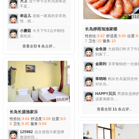
大卫
这个季节去长岛游客还
不是...
幸运儿
老板一家真的非常热
11
情，就...
长岛婷雨旭渔家楼
小蘑菇
今天下午2点半刚结
性价比:
9.82
舒适度:
9.45
位置:
9
束此次...
7
卫生:
10
服务:
10
查看全部
6
条点评...
金鱼游
大姐我们昨天下午
到家了...
金斯利
非常愉快的一次旅
~ ...
笨呐呐
刚从长岛返回沧州
对长岛...
HAPPY贝贝
男朋友选择
这家渔家乐....
11点评
查看全部
11
条点评...
长岛长源渔家乐
性价比:
9.64
舒适度:
9.09
位置:
9.0
9
卫生:
9.45
服务:
9.64
125982
这次放假大家选择
旅游的目...