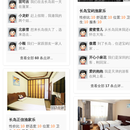
苗司吉
我们在去长岛前一天
在蓬莱...
长岛宝屿渔家乐
小龙虾
赶上假期，我邀我的
性价比:
10
舒适度:
10
位置:
10
卫
两个姐...
生:
10
服务:
10
蜜蜜雪儿
从长岛回来我还
北极雪
想来长岛很久了，选
怀念大海...
来选去...
傲霜
到了长岛，住进宝屿
小顺
我们一家跟朋友一家人
家，...
周末...
开心小麻花
我们是深圳的
查看全部
60
条点评...
客，刚回深...
爱的抱抱
我是天津的游客
在网上看...
查看全部
17
条点评...
112点评
长岛正信渔家乐
性价比:
10
舒适度:
10
位置:
10
卫