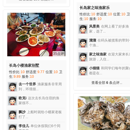
长岛家之味渔家乐
性价比:
10
舒适度:
10
位置:
10
卫
生:
10
服务:
10
风景美
在网上看了好多渔
家，选了...
溜溜
在码头被揽客的带到
个渔...
35点评
家之味渔家
欢迎大家来长
旅游，入住...
长岛小楼渔家别墅
小猫猫
和同学们每年的聚
性价比:
10
舒适度:
9.77
位置:
10
卫
都是在...
生:
9.89
服务:
10
查看全部
6
条点评...
去一个世界
渔家服务非常周
到，环境很...
欧克i
这次去长岛住宿的渔
家很不...
飘沙
上船时就给小楼家老板
打了...
李佳儿
单位休假我们6个同