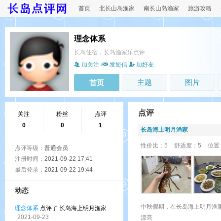
首页
北长山岛渔家
南长山岛渔家
旅游攻略
理念体系
长岛住宿，长岛渔家乐点评
加关注
发短信
加好友
主题
图片
首页
点评
关注
粉丝
点评
0
0
1
长岛海上明月渔家
性价比：5
舒适度：5
位置
点评等级：
普通会员
注册时间：
2021-09-22 17:41
最后登录：
2021-09-22 19:44
动态
中秋假期，在长岛海上明月渔
理念体系
点评了 长岛海上明月渔家
2021-09-23
漂亮